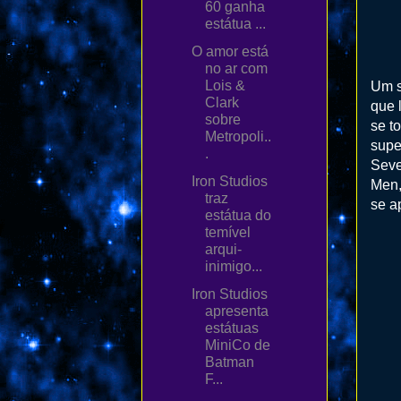
60 ganha
estátua ...
O amor está
no ar com
Lois &
Um s
Clark
que 
sobre
se t
Metropoli..
supe
.
Seve
Iron Studios
Men,
traz
se a
estátua do
temível
arqui-
inimigo...
Iron Studios
apresenta
estátuas
MiniCo de
Batman
F...