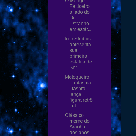
O Monge
Feiticeiro
aliado do
Dr.
Estranho
em estát...
Iron Studios
apresenta
sua
primeira
estátua de
Shr...
Motoqueiro
Fantasma:
Hasbro
lança
figura retrô
cel...
Clássico
meme do
Aranha
dos anos