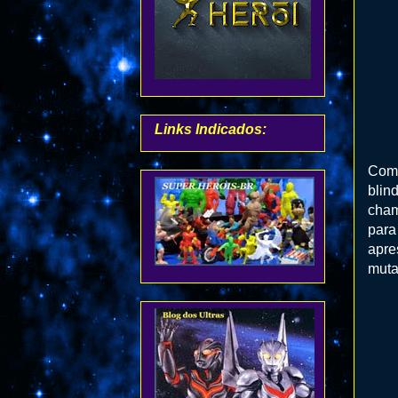
Links Indicados:
Com 
blin
cham
para
apre
muta