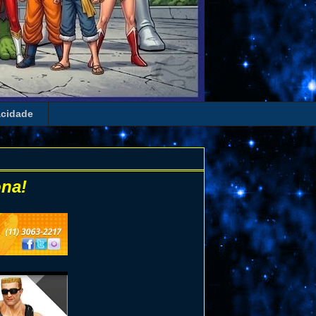
acidade
na!