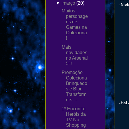
▼
março
(20)
-Nic
Muitos
personage
ns de
Games na
Coleciona
!
Mais
novidades
no Arsenal
51!
Promoção
Coleciona
Brinquedo
s e Blog
Transform
ers ...
-Hal
1º Encontro
Heróis da
TV No
Shopping