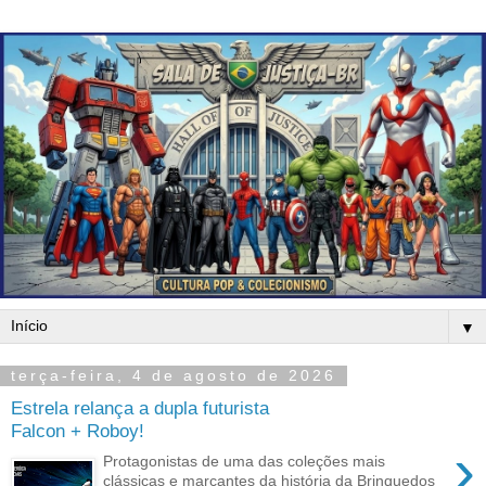
▼
terça-feira, 4 de agosto de 2026
Estrela relança a dupla futurista
Falcon + Roboy!
›
Protagonistas de uma das coleções mais
clássicas e marcantes da história da Brinquedos