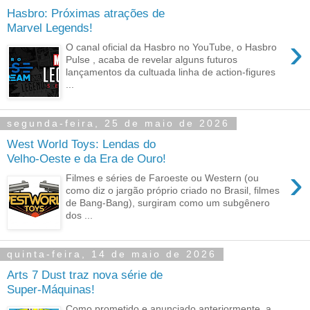
Hasbro: Próximas atrações de
Marvel Legends!
›
O canal oficial da Hasbro no YouTube, o Hasbro
Pulse , acaba de revelar alguns futuros
lançamentos da cultuada linha de action-figures
...
segunda-feira, 25 de maio de 2026
West World Toys: Lendas do
Velho-Oeste e da Era de Ouro!
›
Filmes e séries de Faroeste ou Western (ou
como diz o jargão próprio criado no Brasil, filmes
de Bang-Bang), surgiram como um subgênero
dos ...
quinta-feira, 14 de maio de 2026
Arts 7 Dust traz nova série de
Super-Máquinas!
Como prometido e anunciado anteriormente, a