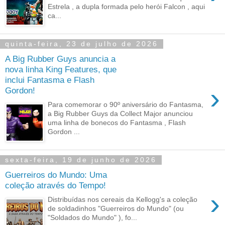
Estrela , a dupla formada pelo herói Falcon , aqui
ca...
quinta-feira, 23 de julho de 2026
A Big Rubber Guys anuncia a
nova linha King Features, que
inclui Fantasma e Flash
›
Gordon!
Para comemorar o 90º aniversário do Fantasma,
a Big Rubber Guys da Collect Major anunciou
uma linha de bonecos do Fantasma , Flash
Gordon ...
sexta-feira, 19 de junho de 2026
Guerreiros do Mundo: Uma
coleção através do Tempo!
›
Distribuídas nos cereais da Kellogg's a coleção
de soldadinhos "Guerreiros do Mundo" (ou
"Soldados do Mundo" ), fo...