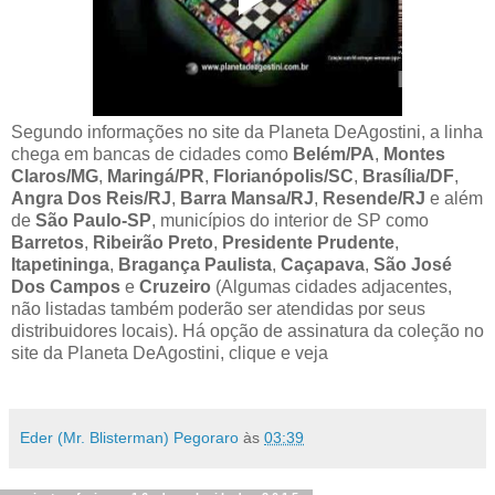
Segundo informações no site da Planeta DeAgostini, a linha
chega em bancas de cidades como
Belém/PA
,
Montes
Claros/MG
,
Maringá/PR
,
Florianópolis/SC
,
Brasília/DF
,
Angra Dos Reis/RJ
,
Barra Mansa/RJ
,
Resende/RJ
e além
de
São Paulo-SP
, municípios do interior de SP como
Barretos
,
Ribeirão Preto
,
Presidente Prudente
,
Itapetininga
,
Bragança Paulista
,
Caçapava
,
São José
Dos Campos
e
Cruzeiro
(Algumas cidades adjacentes,
não listadas também poderão ser atendidas por seus
distribuidores locais). Há opção de assinatura da coleção no
site da Planeta DeAgostini, clique e veja
AQUI!
Eder (Mr. Blisterman) Pegoraro
às
03:39