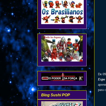
De 09
Expo 
apres
para c
Blog Sushi POP