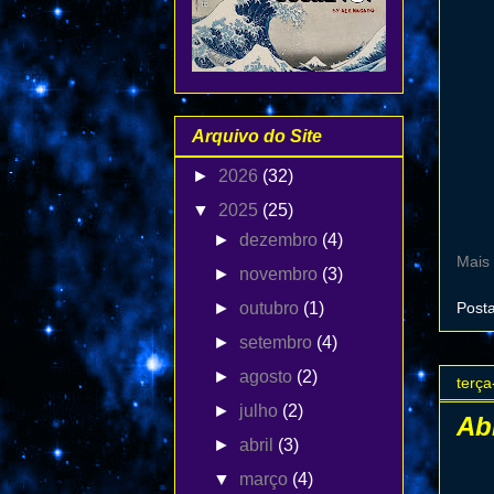
Arquivo do Site
►
2026
(32)
▼
2025
(25)
►
dezembro
(4)
Mais
►
novembro
(3)
Post
►
outubro
(1)
►
setembro
(4)
►
agosto
(2)
terça
►
julho
(2)
Ab
►
abril
(3)
▼
março
(4)