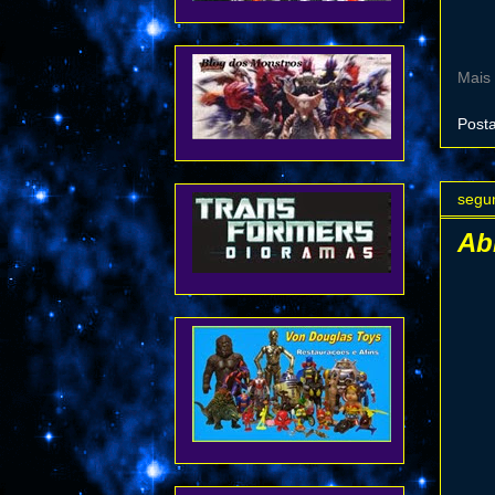
Mais
Post
segu
Ab