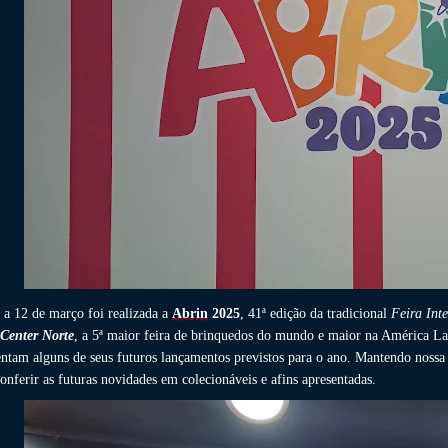
 a 12 de março foi realizada a
Abrin
2025
, 41ª edição da tradicional
Feira Int
Center Norte
, a 5ª maior feira de brinquedos do mundo e maior na América La
entam alguns de seus futuros lançamentos previstos para o ano. Mantendo nossa
onferir as futuras novidades em colecionáveis e afins apresentadas.