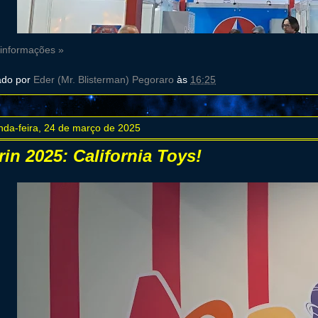
 informações »
ado por
Eder (Mr. Blisterman) Pegoraro
às
16:25
nda-feira, 24 de março de 2025
rin 2025: California Toys!