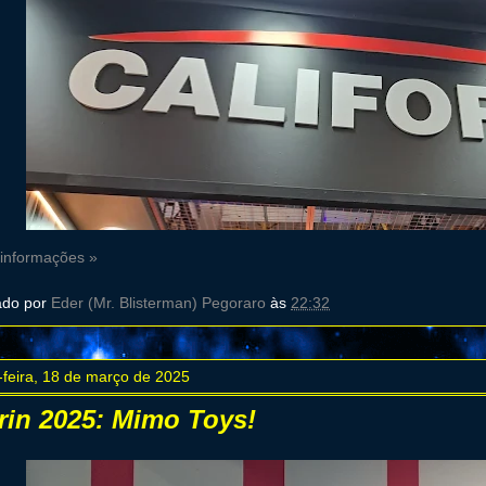
 informações »
ado por
Eder (Mr. Blisterman) Pegoraro
às
22:32
-feira, 18 de março de 2025
rin 2025: Mimo Toys!