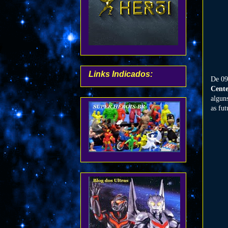
Links Indicados:
De 09
Cente
algun
as fut