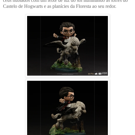
céus nublados com um feixe de luz do sol iluminando as torres do
Castelo de Hogwarts e as planícies da Floresta ao seu redor.