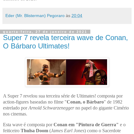
Eder (Mr. Blisterman) Pegoraro
às
20:04
quarta-feira, 27 de janeiro de 2021
Super 7 revela terceira wave de Conan,
O Bárbaro Ultimates!
A Super 7 revelou sua terceira série de Ultimates! composta por
action-figures baseadas no filme "
Conan, o Bárbaro
" de 1982
estrelado por
Arnold Schwarzenegger
no papel do gigante Cimério
nos cinemas.
Esta wave é composta por
Conan em "Pintura de Guerra"
e o
feiticeiro
Thulsa Doom
(
James Earl Jones
) como o Sacerdote