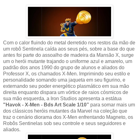
Com o calor fluindo do metal derretido nos restos da mão de
um robô Sentinela caída aos seus pés, sobre a base do que
antes foi parte do assoalho de madeira da Mansão X, surge
um o herói mutante trajando o uniforme azul e amarelo, um
padrão dos anos 1990 do grupo de alunos e aliados do
Professor X, os chamados X-Men. Imprimindo seu estilo e
personalidade somando uma jaqueta em seu figurino, e
externando seu poder energético plasmático em sua mão
direita enquanto dispara um vórtice de raios cósmicos de
sua mão esquerda, a Iron Studios apresenta a estátua
"Havok - X-Men - Bds Art Scale 1/10”
para somar mais um
dos clássicos heróis mutantes da Marvel na coleção que
traz o cenário diorama dos X-Men enfrentando Magneto, os
Robôs Sentinelas sob seu controle e seus seguidores e
aliados.