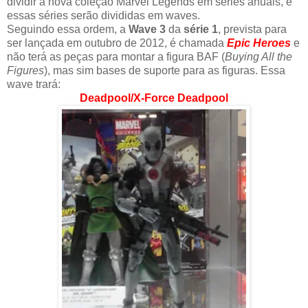
dividir a nova coleção Marvel Legends em séries anuais, e
essas séries serão divididas em waves.
Seguindo essa ordem, a
Wave 3
da
série 1
, prevista para
ser lançada em outubro de 2012, é chamada
Epic Heroes
e
não terá as peças para montar a figura BAF (
Buying All the
Figures
), mas sim bases de suporte para as figuras. Essa
wave trará:
Deadpool/X-Force Deadpool