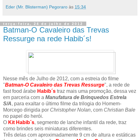
Eder (Mr. Blisterman) Pegoraro
às
15:34
terça-feira, 24 de julho de 2012
Batman-O Cavaleiro das Trevas
Ressurge na rede Habib´s!
Nesse mês de Julho de 2012, com a estreia do filme
"
Batman-O Cavaleiro das Trevas Ressurge
", a rede de
fast food árabe
Habib´s
traz mais uma promoção, dessa vez
em parceria com a
Manufatura de Brinquedos Estrela
S/A
, para exaltar o último filme da trilogia do Homem-
Morcego dirigida por
Christopher Nolan
, com
Christian Bale
no papel do herói.
O
Kit Habib´s
, segmento de lanche infantil da rede, traz
como brindes seis miniaturas diferentes.
Três delas com aproximadamente 9 cm de altura e estáticas