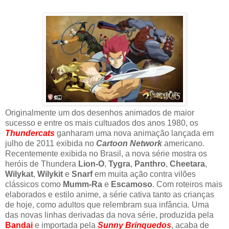
Originalmente um dos desenhos animados de maior
sucesso e entre os mais cultuados dos anos 1980, os
Thundercats
ganharam uma nova animação lançada em
julho de 2011 exibida no
Cartoon Network
americano.
Recentemente exibida no Brasil, a nova série mostra os
heróis de Thundera
Lion-O
,
Tygra
,
Panthro
,
Cheetara
,
Wilykat
,
Wilykit
e
Snarf
em muita ação contra vilões
clássicos como
Mumm-Ra
e
Escamoso
. Com roteiros mais
elaborados e estilo anime, a série cativa tanto as crianças
de hoje, como adultos que relembram sua infância. Uma
das novas linhas derivadas da nova série, produzida pela
Bandai
e importada pela
Sunny Brinquedos
, acaba de