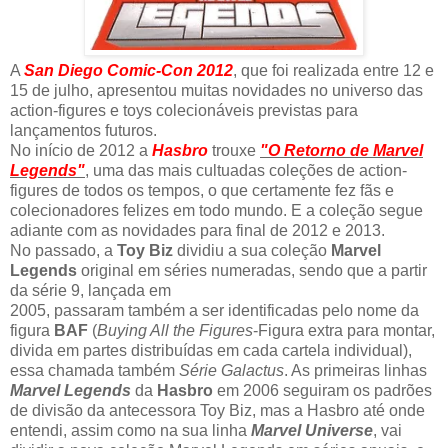
A
San Diego Comic-Con 2012
, que foi realizada entre 12 e
15 de julho, apresentou muitas novidades no universo das
action-figures e toys colecionáveis previstas para
lançamentos futuros.
No início de 2012 a
Hasbro
trouxe
"O Retorno de Marvel
Legends"
, uma das mais cultuadas coleções de action-
figures de todos os tempos, o que certamente fez fãs e
colecionadores felizes em todo mundo. E a coleção segue
adiante com as novidades para final de 2012 e 2013.
No passado, a
Toy Biz
dividiu a sua coleção
Marvel
Legends
original em séries numeradas, sendo que a partir
da série 9, lançada em
2005, passaram também a ser identificadas pelo nome da
figura
BAF
(
Buying All the Figures
-Figura extra para montar,
divida em partes distribuídas em cada cartela individual),
essa chamada também
Série Galactus
. As primeiras linhas
Marvel Legends
da
Hasbro
em 2006 seguiram os padrões
de divisão da antecessora Toy Biz, mas a Hasbro até onde
entendi, assim como na sua linha
Marvel Universe
, vai