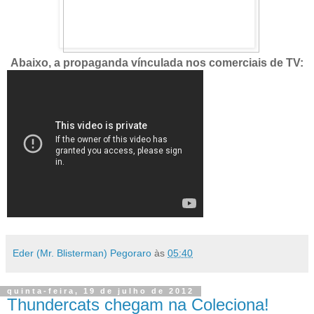
Abaixo, a propaganda vínculada nos comerciais de TV:
Eder (Mr. Blisterman) Pegoraro
às
05:40
quinta-feira, 19 de julho de 2012
Thundercats chegam na Coleciona!