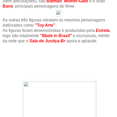
(sem articulações), são
Batman
,
Mulher-Gato
e o vilão
Bane
, principais personagens do filme:
As outras três figuras retratam os mesmos personagens
estilizados como
"Toy Arts"
.
As figuras foram desenvolvidas e produzidas pela
Estrela
,
logo são totalmente
"Made in Brazil"
e esclusivas, mérito
da rede que o
Sala de Justiça-Br
apoia e aplaude.