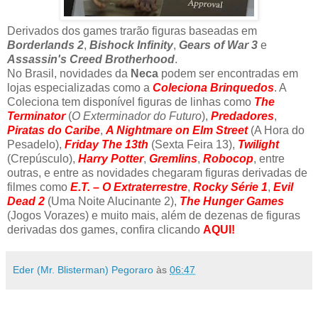
Derivados dos games trarão figuras baseadas em
Borderlands 2
,
Bishock Infinity
,
Gears of War 3
e
Assassin's Creed Brotherhood
.
No Brasil, novidades da
Neca
podem ser encontradas em
lojas especializadas como a
Coleciona Brinquedos
. A
Coleciona tem disponível figuras de linhas como
The
Terminator
(
O Exterminador do Futuro
),
Predadores
,
Piratas do Caribe
,
A Nightmare on Elm Street
(A Hora do
Pesadelo),
Friday The 13th
(Sexta Feira 13),
Twilight
(Crepúsculo),
Harry Potter
,
Gremlins
,
Robocop
, entre
outras, e entre as novidades chegaram figuras derivadas de
filmes como
E.T. – O Extraterrestre
,
Rocky Série 1
,
Evil
Dead 2
(Uma Noite Alucinante 2),
The Hunger Games
(Jogos Vorazes) e muito mais, além de dezenas de figuras
derivadas dos games, confira clicando
AQUI!
Eder (Mr. Blisterman) Pegoraro
às
06:47