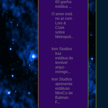
60 ganha
estátua ...
O amor está
no ar com
Lois &
Clark
sobre
Metropoli..
.
Iron Studios
traz
estátua do
temível
arqui-
inimigo...
Iron Studios
apresenta
estátuas
MiniCo de
Batman
F...