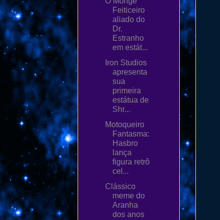
O Monge
Feiticeiro
aliado do
Dr.
Estranho
em estát...
Iron Studios
apresenta
sua
primeira
estátua de
Shr...
Motoqueiro
Fantasma:
Hasbro
lança
figura retrô
cel...
Clássico
meme do
Aranha
dos anos