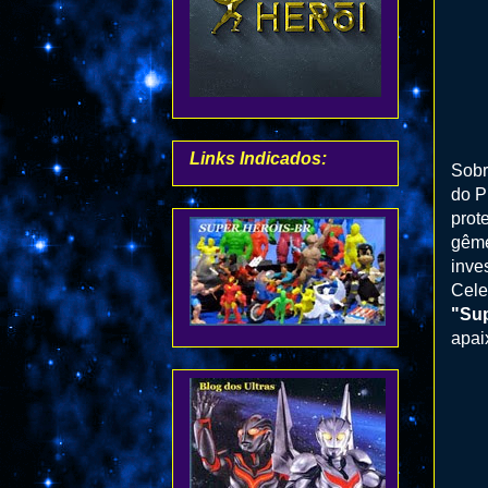
Links Indicados:
Sobr
do P
prot
gême
inve
Cele
"Sup
apai