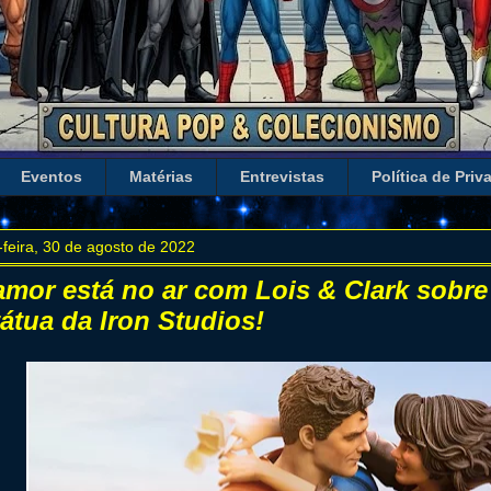
Eventos
Matérias
Entrevistas
Política de Priv
-feira, 30 de agosto de 2022
amor está no ar com Lois & Clark sobr
tátua da Iron Studios!