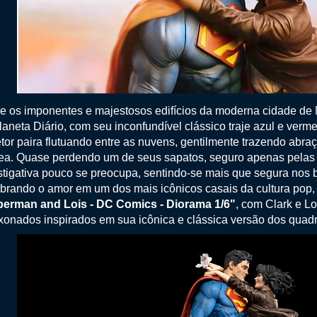
e os imponentes e majestosos edifícios da moderna cidade de 
laneta Diário, com seu inconfundível clássico traje azul e ver
etor paira flutuando entre as nuvens, gentilmente trazendo ab
a. Quase perdendo um de seus sapatos, seguro apenas pelas p
stigativa pouco se preocupa, sentindo-se mais que segura nos
brando o amor em um dos mais icônicos casais da cultura pop, 
erman and Lois - DC Comics - Diorama 1/6"
, com Clark e Lo
xonados inspirados em sua icônica e clássica versão dos quadr