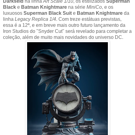
Darkseid
na linha
Art Scale 1/10
, os estilizados
Superman
Black
e
Batman Knightmare
na série
MiniCo
, e os
luxuosos
Superman Black Suit
e
Batman Knightmare
da
linha
Legacy Replica 1/4
. Com treze estátuas previstas,
essa é a 12ª, e em breve mais outro futuro lançamento da
Iron Studios do "Snyder Cut" será revelado para completar a
coleção, além de muito mais novidades do universo DC.