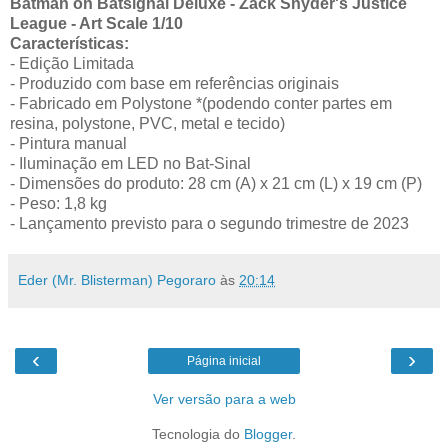
Batman on Batsignal Deluxe - Zack Snyder's Justice
League - Art Scale 1/10
Características:
- Edição Limitada
- Produzido com base em referências originais
- Fabricado em Polystone *(podendo conter partes em
resina, polystone, PVC, metal e tecido)
- Pintura manual
- Iluminação em LED no Bat-Sinal
- Dimensões do produto: 28 cm (A) x 21 cm (L) x 19 cm (P)
- Peso: 1,8 kg
- Lançamento previsto para o segundo trimestre de 2023
Eder (Mr. Blisterman) Pegoraro
às
20:14
‹
›
Página inicial
Ver versão para a web
Tecnologia do
Blogger
.