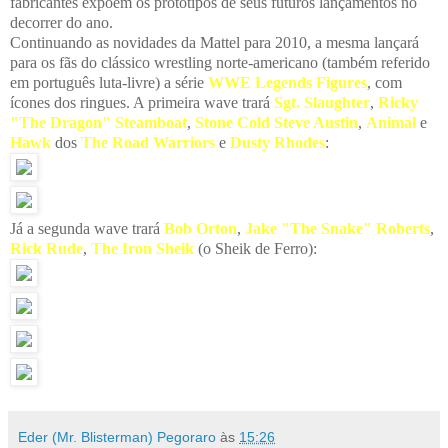
fabricantes expoem os protótipos de seus futuros lançamentos no
decorrer do ano.
Continuando as novidades da Mattel para 2010, a mesma lançará
para os fãs do clássico wrestling norte-americano (também referido
em português luta-livre) a série
WWE Legends Figures
, com
ícones dos ringues. A primeira wave trará
Sgt. Slaughter
,
Ricky
"The Dragon" Steamboat
,
Stone Cold Steve Austin
,
Animal
e
Hawk
dos
The Road Warriors
e
Dusty Rhodes
:
Já a segunda wave trará
Bob Orton
,
Jake "The Snake" Roberts
,
Rick Rude
,
The Iron Sheik
(o Sheik de Ferro):
Eder (Mr. Blisterman) Pegoraro
às
15:26