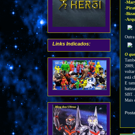
-Mar
-Pira
-Biz
a
-Arqu
Outra
Links Indicados:
O que
També
2009,
voltar
está c
E tam
batiz
SBT. 
Mais 
Post