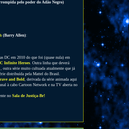
orrompida pelo poder do Adão Negro)
h
(Barry Allen)
:
nhas DC em 2010 do que foi (quase nula) em
C Infinite Heroes
. Outra linha que deverá
"
, outra série muito cultuada atualmente que já
ie distribuída pela Mattel do Brasil.
rave and Bold
, derivada da série animada aqui
 canal à cabo Cartoon Network e na TV aberta no
mente no
Sala de Justiça-Br!