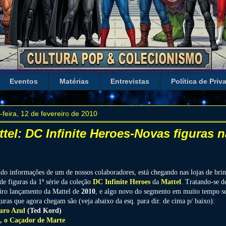
Eventos
Matérias
Entrevistas
Política de Priv
-feira, 12 de fevereiro de 2010
tel: DC Infinite Heroes-Novas figuras n
do informações de um de nossos colaboradores, está chegando nas lojas de bri
de figuras da 1ª série da coleção
DC Infinite Heroes
da
Mattel
. Tratando-se d
iro lançamento da Mattel de
2010
, e algo novo do segmento em muito tempo 
guras que agora chegam são (veja abaixo da esq. para dir. de cima p/ baixo):
uro Azul
(Ted Kord)
, o Caçador de Marte