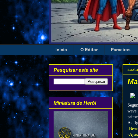
Início
O Editor
Parceiros
sexta
Pesquisar este site
Mat
Miniatura de Herói
Segun
wave 
prime
As fi
-Beso
-Ajax