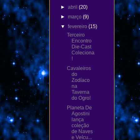
►
abril
(20)
►
março
(9)
▼
fevereiro
(15)
Terceiro
Encontro
Die-Cast
Coleciona
!
Cavaleiros
do
Zodíaco
na
Taverna
do Ogro!
Planeta De
Agostini
lança
coleção
de Naves
e Veícu...