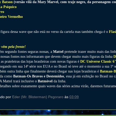
y Batson
(versão vilã da Mary Marvel, com traje negro, da personagem c
ta Psíquico
rro
eiro Vermelho
 figura dessa wave que não está no verso da cartela mas também chega é o
Flas
 vêm pela frente!
m segundo fontes seguras nossas, a
Mattel
pretende trazer muito mais das li
 nossas fontes nos informaram que devem chegar muito mais figuras da linha
D
 as prateleiras das lojas brasileiras com novas figuras é
DC Universe Classic 6
hegando em sua 14ª série nos EUA e no Brasil só teve até o momento a sua 1ª sér
bém outra linha que finalmente deverá chegar nas lojas brasileiras é
Batman-B
ada como
Batman-Os Bravos e Destemidos
, essa já em exibição no Brasil no
A Mattel trará inclusive o
Batmóvel
da linha.
detalhes sobre exatamente quais waves das séries acima virão, daremos futura
ado por
Eder (Mr. Blisterman) Pegoraro
às
03:09