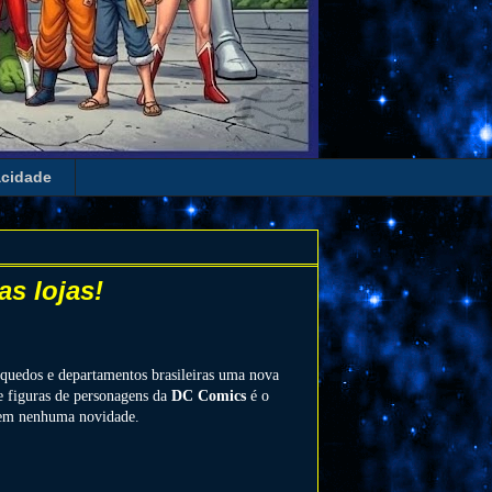
acidade
as lojas!
nquedos e departamentos brasileiras uma nova
e figuras de personagens da
DC Comics
é o
sem nenhuma novidade.