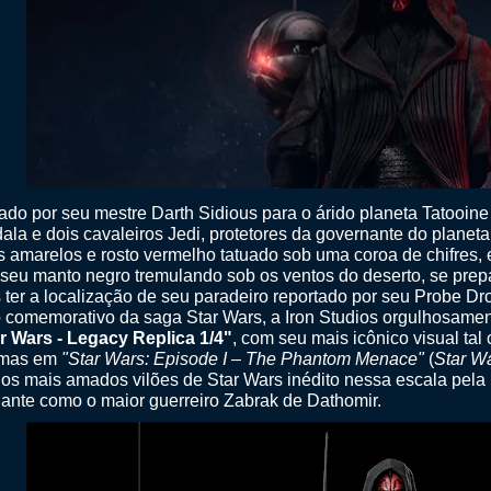
ado por seu mestre Darth Sidious para o árido planeta Tatooin
ala e dois cavaleiros Jedi, protetores da governante do planeta
s amarelos e rosto vermelho tatuado sob uma coroa de chifres
seu manto negro tremulando sob os ventos do deserto, se prepa
 ter a localização de seu paradeiro reportado por seu Probe Dr
 comemorativo da saga Star Wars, a Iron Studios orgulhosame
ar Wars - Legacy Replica 1/4"
, com seu mais icônico visual ta
emas em
"Star Wars: Episode I – The Phantom Menace"
(
Star W
os mais amados vilões de Star Wars inédito nessa escala pela I
igante como o maior guerreiro Zabrak de Dathomir.