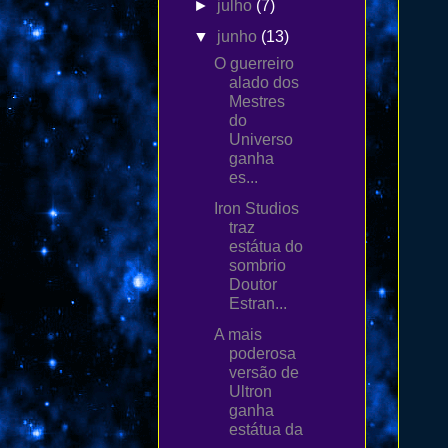
►
julho
(7)
▼
junho
(13)
O guerreiro
alado dos
Mestres
do
Universo
ganha
es...
Iron Studios
traz
estátua do
sombrio
Doutor
Estran...
A mais
poderosa
versão de
Ultron
ganha
estátua da