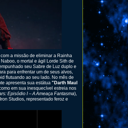
e com a missão de eliminar a Rainha
 Naboo, o mortal e ágil Lorde Sith de
, empunhado seu Sabre de Luz duplo e
ra para enfrentar um de seus alvos,
oid flutuando ao seu lado. No mês de
nte apresenta sua estátua
"Darth Maul
l como em sua inesquecível estreia nos
ars: Episódio I – A Ameaça Fantasma
),
ron Studios, representado feroz e