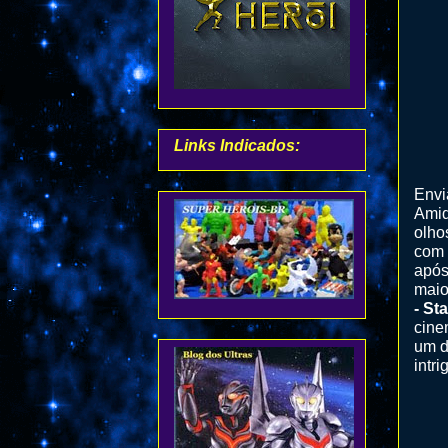
Links Indicados:
Envi
Amid
olho
com 
após
maio
- St
cin
um d
intr