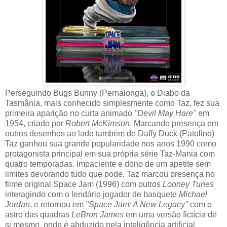
Perseguindo Bugs Bunny (Pernalonga), o Diabo da
Tasmânia, mais conhecido simplesmente como Taz, fez sua
primeira aparição no curta animado
"Devil May Hare"
em
1954, criado por
Robert McKimson
. Marcando presença em
outros desenhos ao lado também de Daffy Duck (Patolino)
Taz ganhou sua grande popularidade nos anos 1990 como
protagonista principal em sua própria série Taz-Mania com
quatro temporadas. Impaciente e dono de um apetite sem
limites devorando tudo que pode, Taz marcou presença no
filme original Space Jam (1996) com outros
Looney Tunes
interagindo com o lendário jogador de basquete
Michael
Jordan
, e retornou em
"Space Jam: A New Legacy"
com o
astro das quadras
LeBron James
em uma versão fictícia de
si mesmo, onde é abduzido pela inteligência artificial