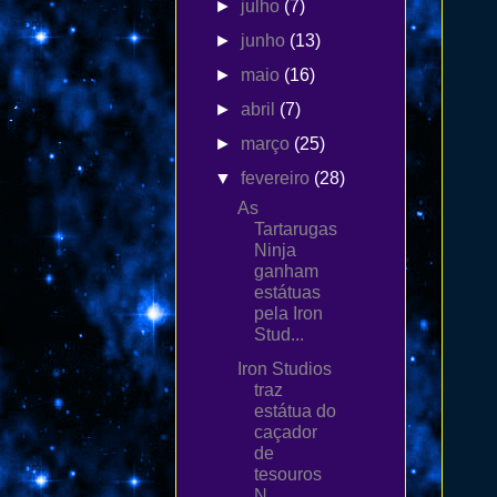
►
julho
(7)
►
junho
(13)
►
maio
(16)
►
abril
(7)
►
março
(25)
▼
fevereiro
(28)
As
Tartarugas
Ninja
ganham
estátuas
pela Iron
Stud...
Iron Studios
traz
estátua do
caçador
de
tesouros
N...