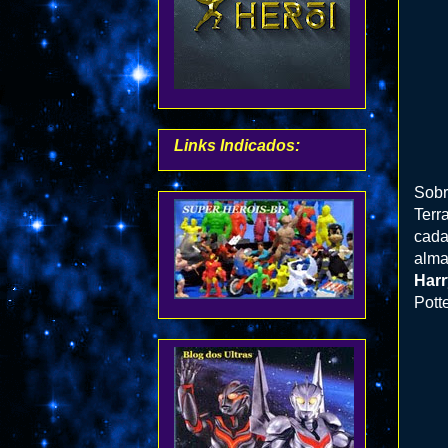
Links Indicados:
Sobr
Terr
cada
alma
Harr
Potte