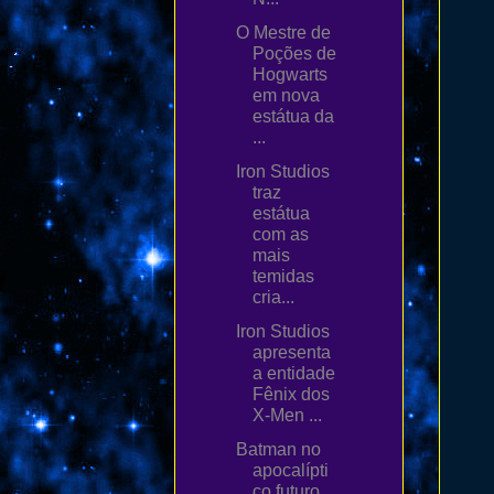
O Mestre de
Poções de
Hogwarts
em nova
estátua da
...
Iron Studios
traz
estátua
com as
mais
temidas
cria...
Iron Studios
apresenta
a entidade
Fênix dos
X-Men ...
Batman no
apocalípti
co futuro