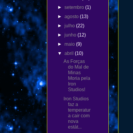
►
setembro
(1)
►
agosto
(13)
►
julho
(22)
►
junho
(12)
►
maio
(9)
▼
abril
(10)
As Forças
do Mal de
Minas
Moria pela
Iron
Studios!
Iron Studios
faz a
temperatur
a cair com
nova
estát...