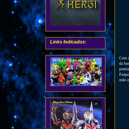
Links Indicados:
Com su
da ba
pontia
Enqua
mão e