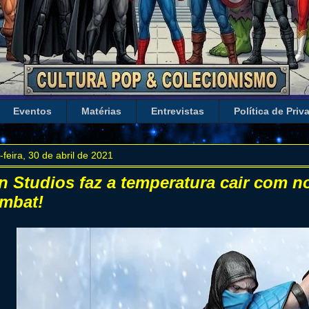
Eventos
Matérias
Entrevistas
Política de Priv
-feira, 30 de abril de 2021
on Studios faz a temperatura cair com n
mbat!