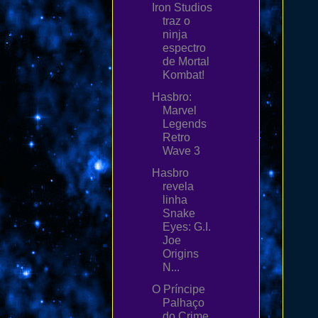
Iron Studios
traz o
ninja
espectro
de Mortal
Kombat!
Hasbro:
Marvel
Legends
Retro
Wave 3
Hasbro
revela
linha
Snake
Eyes: G.I.
Joe
Origins
N...
O Príncipe
Palhaço
do Crime