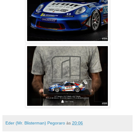
Eder (Mr. Blisterman) Pegoraro
às
20:06