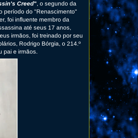
sin's Creed
"
, o segundo da
e o período do "Renascimento"
ber, foi influente membro da
sassina até seus 17 anos,
us irmãos, foi treinado por seu
ários, Rodrigo Bórgia, o 214.º
u pai e irmãos.