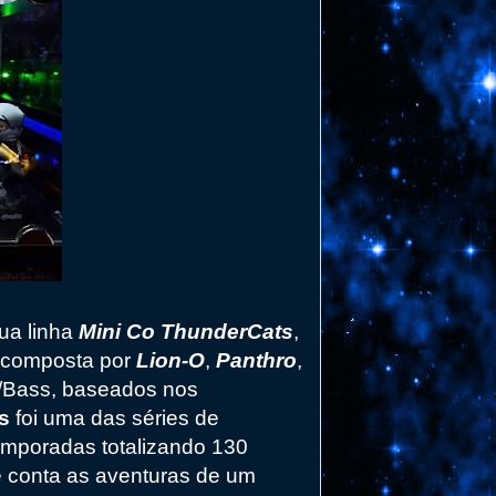
sua linha
Mini Co ThunderCats
,
, composta por
Lion-O
,
Panthro
,
n/Bass, baseados nos
ts
foi uma das séries de
emporadas totalizando 130
ie conta as aventuras de um