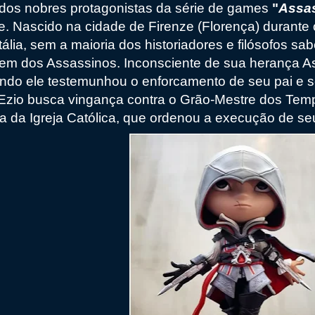
dos nobres protagonistas da série de games
"
Assas
ie. Nascido na cidade de Firenze (Florença) durant
tália, sem a maioria dos historiadores e filósofos sa
em dos Assassinos. Inconsciente de sua herança As
ndo ele testemunhou o enforcamento de seu pai e se
. Ezio busca vingança contra o Grão-Mestre dos Templ
a da Igreja Católica, que ordenou a execução de se