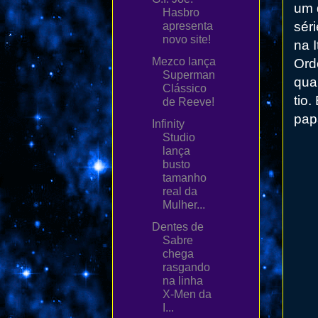
um 
Hasbro
sér
apresenta
novo site!
na I
Mezco lança
Ord
Superman
qua
Clássico
tio
de Reeve!
pap
Infinity
Studio
lança
busto
tamanho
real da
Mulher...
Dentes de
Sabre
chega
rasgando
na linha
X-Men da
I...