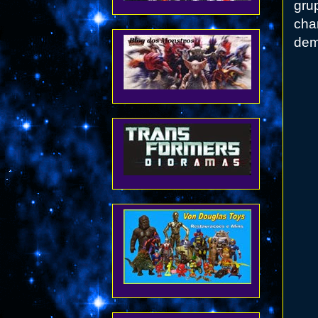
gru
cha
dem