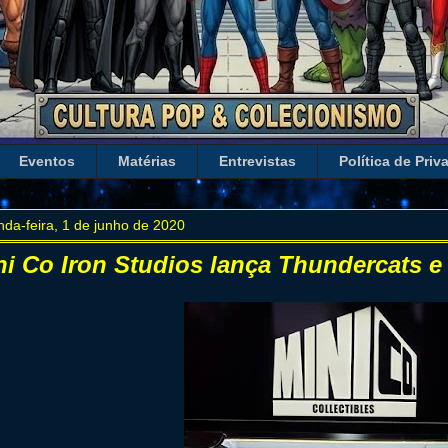
Eventos
Matérias
Entrevistas
Política de Priv
da-feira, 1 de junho de 2020
ni Co Iron Studios lança Thundercats e 