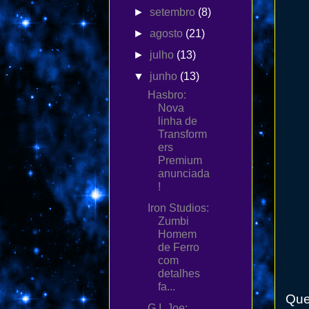
►
setembro
(8)
►
agosto
(21)
►
julho
(13)
▼
junho
(13)
Hasbro:
Nova
linha de
Transform
ers
Premium
anunciada
!
Iron Studios:
Zumbi
Homem
de Ferro
com
detalhes
fa...
Que
G.I. Joe: