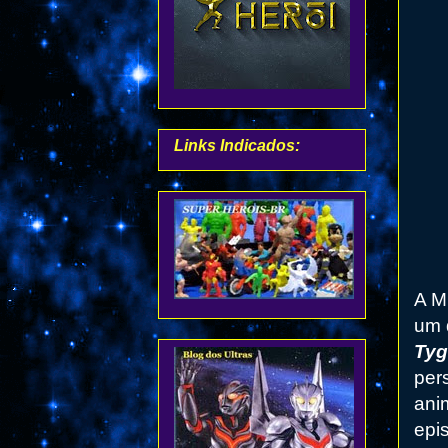
Links Indicados:
A M
um 
Tyg
per
ani
epi