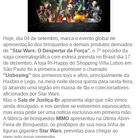
Hoje, dia 04 de setembro, marca o evento global de
apresentação dos brinquedos e demais produtos derivados
de
"Star Wars: O Despertar da Força"
, o 7º episódio da
saga cinematográfica com estreia prevista no Brasil dia 17
de dezembro. A loja Ri-Happy do Shopping Villa Lobos em
São Paulo foi a primeira a promover o chamado
"Unboxing"
dos primeiros toys e afins, principalmente da
Hasbro e Lego, na meia-noite dessa quinta para sexta-feira,
já atraindo uma legião em massa de fãs e colecionadores
aficionados por Star Wars.
Mas o
Sala de Justiça-Br
apresenta algo que não vimos
ainda divulgado, e nos perdoe se estivermos equivocados,
mas essa pode ser uma notícia exclusiva em primeira mão.
A fábrica de brinquedos
MIMO
apresentou na última
Abrin-
Feira de Brinquedos
, os protótipos de sua nova linha de
figuras gigantes
Star Wars
, previstas para chegar ao
mercado esse semestre.