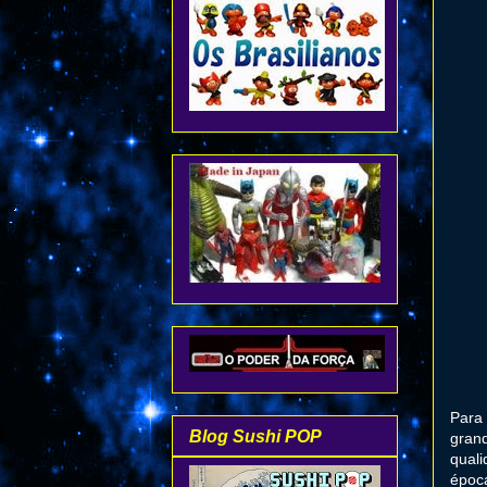
Para
Blog Sushi POP
grand
quali
época