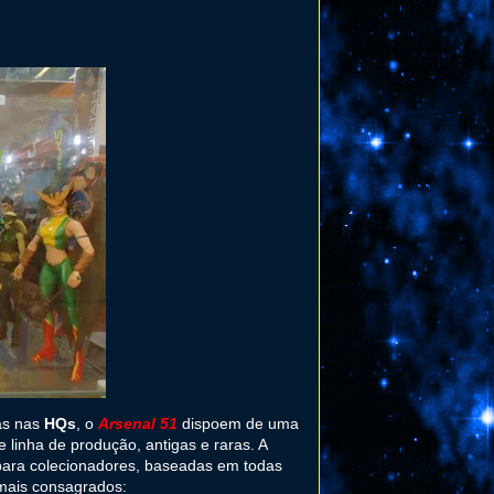
as nas
HQs
, o
Arsenal 51
dispoem de uma
de linha de produção, antigas e raras. A
 para colecionadores, baseadas em todas
 mais consagrados: