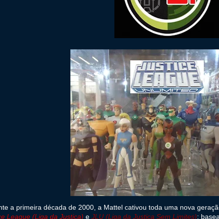
te a primeira década de 2000, a Mattel cativou toda uma nova geraçã
ce League (Liga da Justiça)
e
JLU (Liga da Justiça Sem Limites)
; base