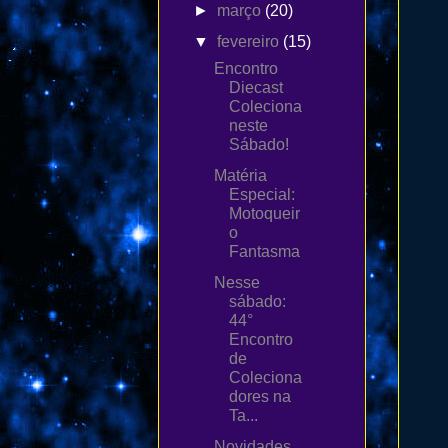
►
março
(20)
▼
fevereiro
(15)
Encontro
Diecast
Coleciona
neste
Sábado!
Matéria
Especial:
Motoqueir
o
Fantasma
Nesse
sábado:
44°
Encontro
de
Coleciona
dores na
Ta...
Novidades