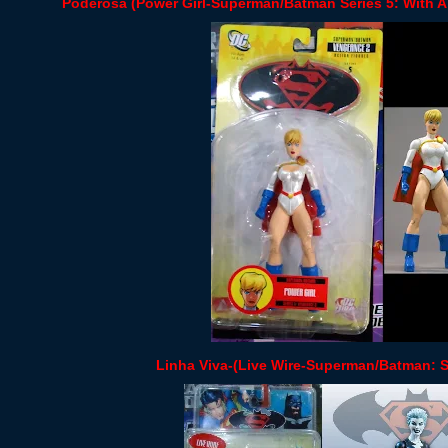
Poderosa (Power Girl-Superman/Batman Series 5: With A
Linha Viva-(Live Wire-Superman/Batman: S