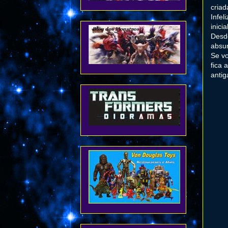
criad
Infel
inici
Desde
absur
Se vo
fica 
antig