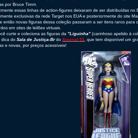
as por Bruce Timm.
izmente essas linhas de action-figures deixaram de ser distribuídas no
almente exclusivas da rede Target nos EUA e posteriormente do site Mat
 então novas figuras dessa coleção passaram a ser itens raros para c
dos em sites de leilões virtuais.
cê curte e coleciona as figuras da
"Liguinha"
(carinhoso apelido à co
a dica do
Sala de Justiça-Br
do
Arsenal 51
, que tem disponível um gr
as e novas, por preços acessíveis!