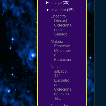
►
março
(20)
▼
fevereiro
(15)
Encontro
Diecast
Coleciona
neste
Sábado!
Matéria
Especial:
Motoqueir
o
Fantasma
Nesse
sábado:
44°
Encontro
de
Coleciona
dores na
Ta...
Novidades