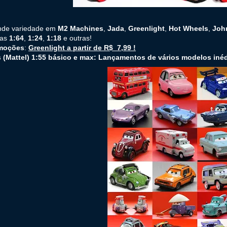
nde variedade em
M2 Machines
,
Jada
,
Greenlight
,
Hot Wheels
,
Joh
las
1:64
,
1:24
,
1:18
e outras!
moções
:
Greenlight a partir de R$ 7,99 !
s (Mattel) 1:55 básico e max: Lançamentos de vários modelos inéd