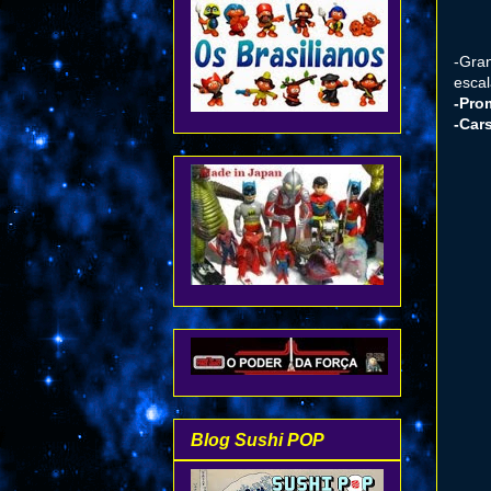
-Gra
esca
-Pro
-Car
Blog Sushi POP