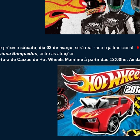
e próximo
sábado
,
dia 03 de março
, será realizado o já tradicional
"E
ciona Brinquedos
, entre as atrações:
rtura de Caixas de Hot Wheels Mainline à partir das 12:00hs.
A
inda