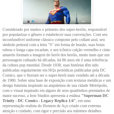
Considerado por muitos o primeiro dos super-heróis, responsável
por popularizar o gênero e estabelecer suas convenções. Com seu
inconfundível uniforme clássico composto pelo collant azul, seu
símbolo peitoral com a letra "S" em forma de brasão, suas botas
rubras e longa capa escarlate, e seu icônico calção vermelho e cinto
amarelo formam a imagem do herói dos heróis, muito mais que um
personagem cultuado há décadas, há 86 anos ele é uma referência
da cultura pop mundial. Desde 1938, suas histórias têm sido
publicadas regularmente em HQs periódicas publicadas pela DC
Comics, que o fizeram ser o super-herói mais vendido até a década
de 1980. Sobre uma base de exposição com texturas metálicas e um
design futurista inspirado na arquitetura de sua cidade Metrópolis,
com o visual inspirado em alguns de seus quadrinhos premiados de
maior sucesso, a Iron Studios apresenta a estátua
"Superman DC
Trinity - DC Comics - Legacy Replica 1/4"
, em uma
representação realista do Homem de Aço criado com extrema
atenção e cuidado, com rigor e precisão aos mínimos detalhes.