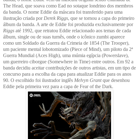
The Head, que soava como Ead no sotaque londrino dos membros
da banda. O nome Eddie da máscara foi transferido para uma
ilustração criada por
Derek Riggs
, que se tornou a capa do primeiro
álbum da banda. A arte de Eddie foi produzida exclusivamente por
Riggs
até 1992, que retratou Eddie relacionado aos temas de cada
álbum, single ou de suas turnês, onde o icônico zumbi aparece
como um Soldado da Guerra da Crimeia de 1854 (The Trooper),
um paciente mental lobotomizado (Piece of Mind), um piloto da 2ª
Guerra Mundial (Aces High), uma múmia egípcia (Powerslave),
um guerreiro ciborgue (Somewhere in Time) entre outros. Em 92 a
banda decidiu aceitar contribuições de outros artistas, em um tipo de
concurso para a escolha da capa para atualizar Eddie para os anos
90. O escolhido foi ilustrador inglês
Melvyn Grant
que desenhou
Eddie pela primeira vez para a capa de Fear of the Dark.