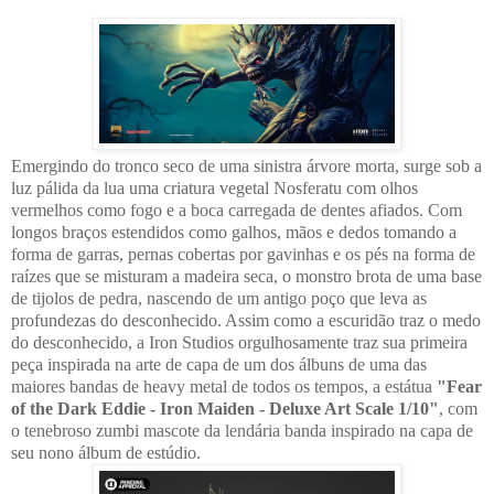
Emergindo do tronco seco de uma sinistra árvore morta, surge sob a
luz pálida da lua uma criatura vegetal Nosferatu com olhos
vermelhos como fogo e a boca carregada de dentes afiados. Com
longos braços estendidos como galhos, mãos e dedos tomando a
forma de garras, pernas cobertas por gavinhas e os pés na forma de
raízes que se misturam a madeira seca, o monstro brota de uma base
de tijolos de pedra, nascendo de um antigo poço que leva as
profundezas do desconhecido. Assim como a escuridão traz o medo
do desconhecido, a Iron Studios orgulhosamente traz sua primeira
peça inspirada na arte de capa de um dos álbuns de uma das
maiores bandas de heavy metal de todos os tempos, a estátua
"Fear
of the Dark Eddie - Iron Maiden - Deluxe Art Scale 1/10"
, com
o tenebroso zumbi mascote da lendária banda inspirado na capa de
seu nono álbum de estúdio.