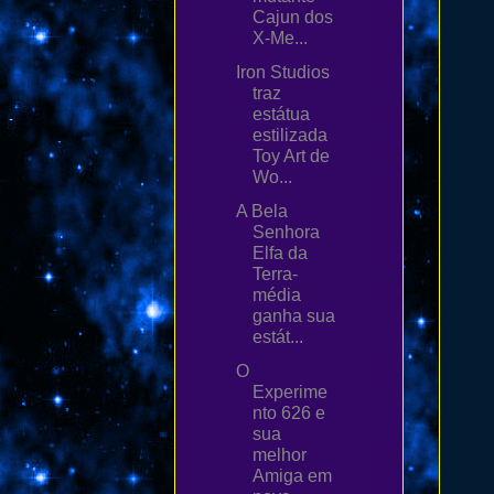
Cajun dos
X-Me...
Iron Studios
traz
estátua
estilizada
Toy Art de
Wo...
A Bela
Senhora
Elfa da
Terra-
média
ganha sua
estát...
O
Experime
nto 626 e
sua
melhor
Amiga em