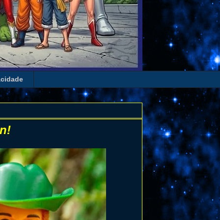
acidade
n!