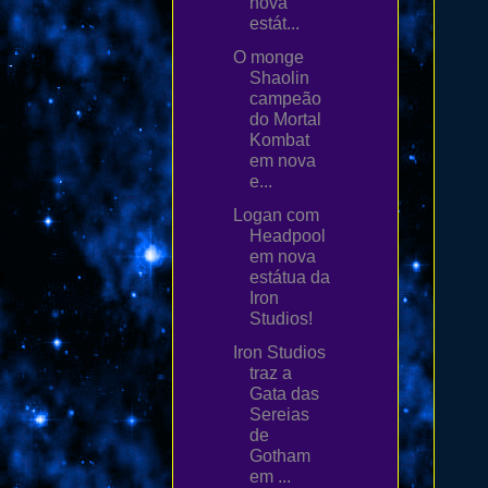
nova
estát...
O monge
Shaolin
campeão
do Mortal
Kombat
em nova
e...
Logan com
Headpool
em nova
estátua da
Iron
Studios!
Iron Studios
traz a
Gata das
Sereias
de
Gotham
em ...