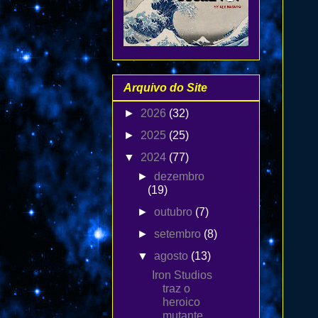
Arquivo do Site
►
2026
(32)
►
2025
(25)
▼
2024
(77)
►
dezembro
(19)
►
outubro
(7)
►
setembro
(8)
▼
agosto
(13)
Iron Studios
traz o
heroico
mutante