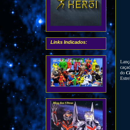
Links Indicados:
Lanç
caçad
do
C
Estre