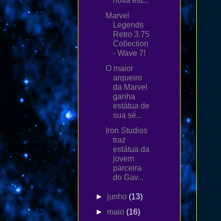
nova est...
Marvel
Legends
Retro 3.75
Collection
- Wave 7!
O maior
arqueiro
da Marvel
ganha
estátua de
sua sé...
Iron Studios
traz
estátua da
jovem
parceira
do Gav...
►
junho
(13)
►
maio
(16)