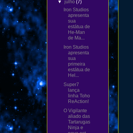
▼
julho
(7)
Iron Studios
apresenta
sua
estátua de
He-Man
de Ma...
Iron Studios
apresenta
sua
primeira
estátua de
Hel...
Super7
lança
linha Toho
ReAction!
O Vigilante
aliado das
Tartarugas
Ninja e