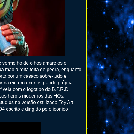
e vermelho de olhos amarelos e
a mão direita feita de pedra, enquanto
rto por um casaco sobre-tudo e
a arma extremamente grande própria
ivela com o logotipo do B.P.R.D,
icos heróis modernos das HQs,
udios na versão estilizada Toy Art
04 escrito e dirigido pelo icônico