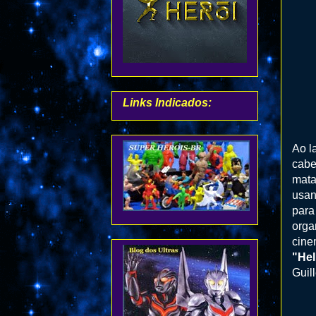
Links Indicados:
Ao l
cabe
mata
usan
para
orga
cine
"Hel
Guil