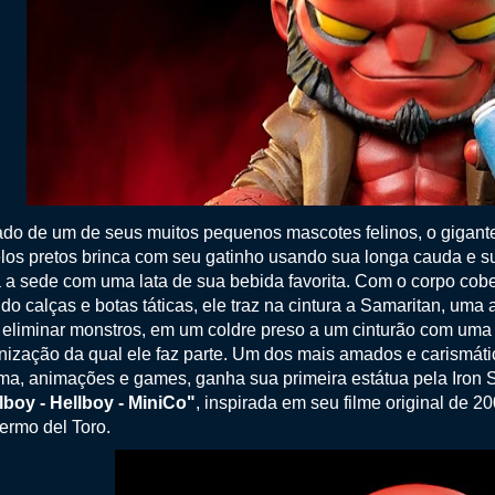
ado de um de seus muitos pequenos mascotes felinos, o gigant
los pretos brinca com seu gatinho usando sua longa cauda e su
 a sede com uma lata de sua bebida favorita. Com o corpo cobe
do calças e botas táticas, ele traz na cintura a Samaritan, um
 eliminar monstros, em um coldre preso a um cinturão com uma f
nização da qual ele faz parte. Um dos mais amados e carismát
ma, animações e games, ganha sua primeira estátua pela Iron St
lboy - Hellboy - MiniCo"
, inspirada em seu filme original de 20
lermo del Toro.