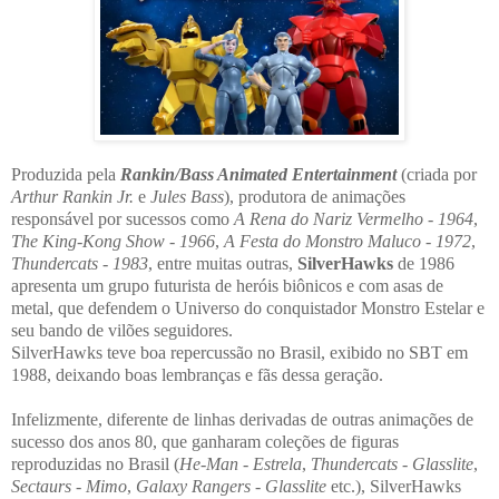
Produzida pela
Rankin/Bass Animated Entertainment
(criada por
Arthur Rankin Jr.
e
Jules Bass
), produtora de animações
responsável por sucessos como
A Rena do Nariz Vermelho - 1964
,
The King-Kong Show - 1966
,
A Festa do Monstro Maluco - 1972
,
Thundercats - 1983
, entre muitas outras,
SilverHawks
de 1986
apresenta um grupo futurista de heróis biônicos e com asas de
metal, que defendem o Universo do conquistador Monstro Estelar e
seu bando de vilões seguidores.
SilverHawks teve boa repercussão no Brasil, exibido no SBT em
1988, deixando boas lembranças e fãs dessa geração.
Infelizmente, diferente de linhas derivadas de outras animações de
sucesso dos anos 80, que ganharam coleções de figuras
reproduzidas no Brasil (
He-Man - Estrela
,
Thundercats - Glasslite
,
Sectaurs - Mimo
,
Galaxy Rangers - Glasslite
etc.), SilverHawks