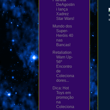
DeAgostin
i lança
Xadrez
Star Wars!
Mundo dos
Super-
Heróis 40
nas
Bancas!
Retaliation
Warn Up-
56º
Encontro
de
Coleciona
dores...
Dica: Hot
Toys em
promoção
na
Coleciona