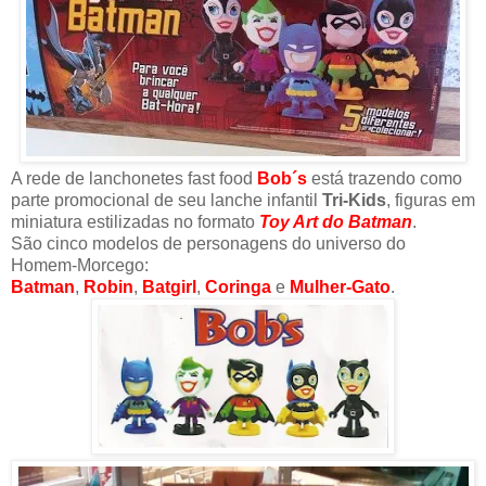
A rede de lanchonetes fast food
Bob´s
está trazendo como
parte promocional de seu lanche infantil
Tri-Kids
, figuras em
miniatura estilizadas no formato
Toy Art do Batman
.
São cinco modelos de personagens do universo do
Homem-Morcego:
Batman
,
Robin
,
Batgirl
,
Coringa
e
Mulher-Gato
.