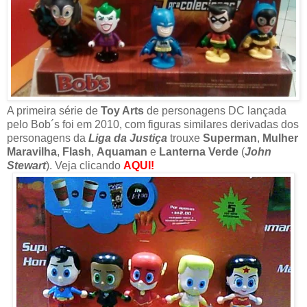
A primeira série de
Toy Arts
de personagens DC lançada
pelo Bob´s foi em 2010, com figuras similares derivadas dos
personagens da
Liga da Justiça
trouxe
Superman
,
Mulher
Maravilha
,
Flash
,
Aquaman
e
Lanterna Verde
(
John
Stewart
). Veja clicando
AQUI!