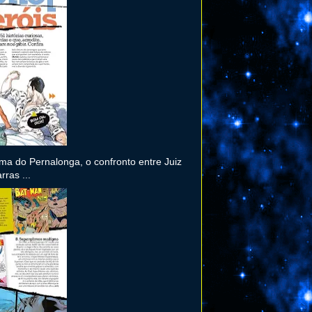
ma do Pernalonga, o confronto entre Juiz
ras ...