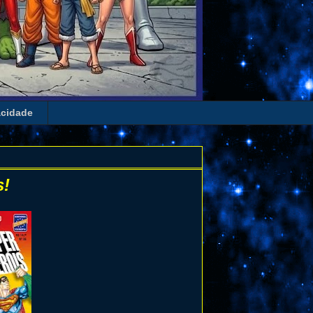
acidade
s!