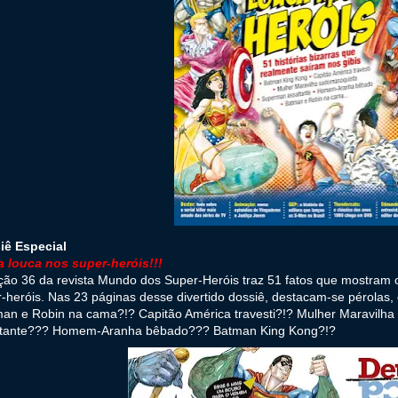
iê Especial
a louca nos super-heróis!!!
ção 36 da revista Mundo dos Super-Heróis traz 51 fatos que mostram 
-heróis. Nas 23 páginas desse divertido dossiê, destacam-se pérolas,
man e Robin na cama?!? Capitão América travesti?!? Mulher Maravilh
ltante??? Homem-Aranha bêbado??? Batman King Kong?!?