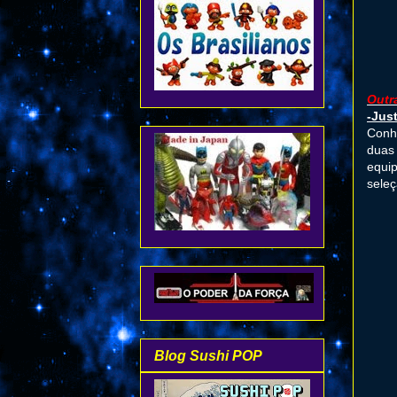
Outr
-Jus
Conh
duas 
equip
seleç
Blog Sushi POP