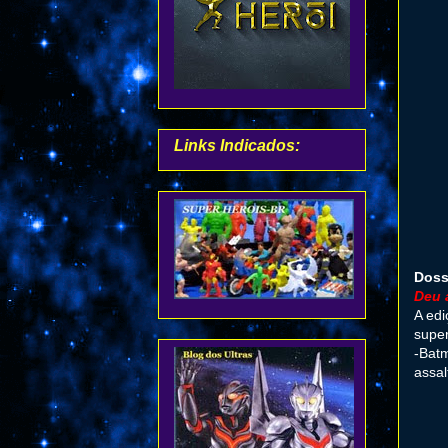
Links Indicados:
Doss
Deu 
A edi
super
-Bat
assa