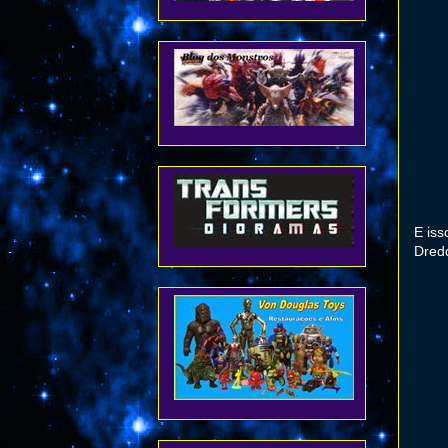
E iss
Dredd