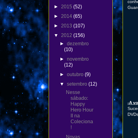
conh
►
2015
(52)
Guard
►
2014
(65)
►
2013
(107)
▼
2012
(156)
►
dezembro
(10)
►
novembro
(12)
►
outubro
(9)
▼
setembro
(12)
Nesse
sábado:
-A v
Happy
Suces
Hero Hour
DVDs.
II na
Coleciona
!
Novas