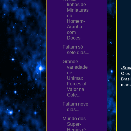
linhas de
Miniaturas
do
Homem-
Aranha
com
Doces!
Faltam só
sete dias...
Grande
variedade
-Suc
de
O ex-
Unimax
Brasi
Forces of
marca
Valor na
Cole...
Faltam nove
dias...
Mundo dos
Super-
Heróis nº