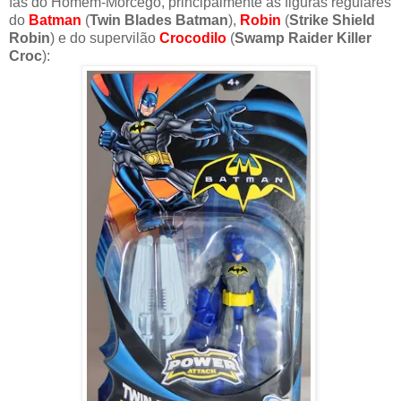
fãs do Homem-Morcego, principalmente as figuras regulares
do
Batman
(
Twin Blades Batman
),
Robin
(
Strike Shield
Robin
) e do supervilão
Crocodilo
(
Swamp Raider Killer
Croc
):