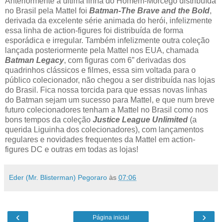
Anteriormente a última linha do Homem-Morcego distribuída
no Brasil pela Mattel foi
Batman-The Brave and the Bold
,
derivada da excelente série animada do herói, infelizmente
essa linha de action-figures foi distribuída de forma
esporádica e irregular. Também infelizmente outra coleção
lançada posteriormente pela Mattel nos EUA, chamada
Batman Legacy
, com figuras com 6” derivadas dos
quadrinhos clássicos e filmes, essa sim voltada para o
público colecionador, não chegou a ser distribuída nas lojas
do Brasil. Fica nossa torcida para que essas novas linhas
do Batman sejam um sucesso para Mattel, e que num breve
futuro colecionadores tenham a Mattel no Brasil como nos
bons tempos da coleção
Justice League Unlimited
(a
querida Liguinha dos colecionadores), com lançamentos
regulares e novidades frequentes da Mattel em action-
figures DC e outras em todas as lojas!
Eder (Mr. Blisterman) Pegoraro
às
07:06
‹
›
Página inicial