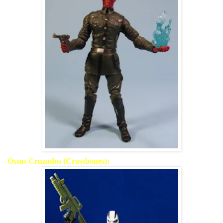
-Ossos Cruzados (Crossbones):