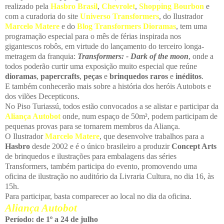
realizado pela
Hasbro Brasil
,
Chevrolet
,
Shopping Bourbon
e
com a curadoria do site
Universo Transformers
, do Ilustrador
Marcelo Matere
e do
Blog Transformers Dioramas
, tem uma
programação especial para o mês de férias inspirada nos
gigantescos robôs, em virtude do lançamento do terceiro longa-
metragem da franquia:
Transformers: - Dark of the moon
, onde a
todos poderão curtir uma exposição muito especial que reúne
dioramas
,
papercrafts
,
peças
e
brinquedos raros
e
inéditos
.
E também conhecerão mais sobre a história dos heróis Autobots e
dos vilões Decepticons.
No Piso Turiassú, todos estão convocados a se alistar e participar da
Aliança Autobot
onde, num espaço de 50m², podem participam de
pequenas provas para se tornarem membros da Aliança.
O Ilustrador
Marcelo Matere
, que desenvolve trabalhos para a
Hasbro
desde 2002 e é o único brasileiro a produzir
Concept Arts
de brinquedos e ilustrações para embalagens das séries
Transformers, também participa do evento, promovendo uma
oficina de ilustração no auditório da Livraria Cultura, no dia 16, às
15h.
Para participar, basta comparecer ao local no dia da oficina.
Aliança Autobot
Período: de 1º a 24 de julho