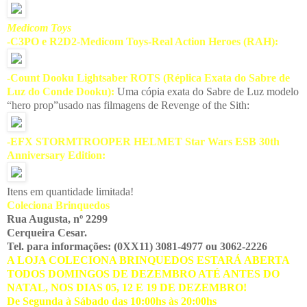
Medicom Toys
-C3PO e R2D2-Medicom Toys-Real Action Heroes (RAH):
-Count Dooku Lightsaber ROTS (Réplica Exata do Sabre de
Luz do Conde Dooku):
U
ma cópia exata do Sabre de Luz modelo
“hero prop”usado nas filmagens de Revenge of the Sith:
-EFX STORMTROOPER HELMET Star Wars ESB 30th
Anniversary Edition:
Itens em quantidade limitada!
Coleciona Brinquedos
Rua Augusta, nº 2299
Cerqueira Cesar.
Tel. para informações: (0XX11) 3081-4977 ou 3062-2226
A LOJA COLECIONA BRINQUEDOS ESTARÁ ABERTA
TODOS DOMINGOS DE DEZEMBRO ATÉ ANTES DO
NATAL, NOS DIAS 05, 12 E 19 DE DEZEMBRO!
De Segunda à Sábado das 10:00hs às 20:00hs