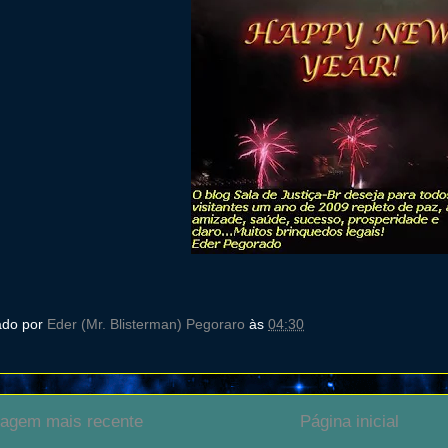
ado por
Eder (Mr. Blisterman) Pegoraro
às
04:30
agem mais recente
Página inicial