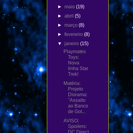
►
maio
(19)
►
abril
(5)
►
março
(8)
►
fevereiro
(8)
▼
janeiro
(15)
Playmates
Toys:
Nova
linha Star
Trek!
Matéria:
Projeto
Diorama:
"Assalto
ao Banco
de Got...
AVISO:
Spoilers:
DC Direct