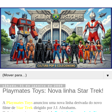
▼
sábado, 31 de janeiro de 2009
Playmates Toys: Nova linha Star Trek!
A
Playmates Toys
anunciou uma nova linha derivada do novo
filme de
Star Trek
dirigido por J.J. Abrahams.