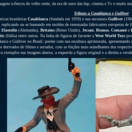
nagens icônicos do velho oeste, da era de ouro das hqs, cinema e Tv e muito ma
Tributo a Casablanca e Gulliver
ricas brasileiras
Casablanca
(fundada em 1959) e sua sucessora
Gulliver
(1969
al replicando ou se baseando em moldes de renomadas fabricantes europeias de 
a
Elastolin
(Alemanha),
Britains
(Reino Unido),
Jecsan
,
Reansa
,
Comansi
e
P
tic
(Itália) entre outras. Na linha de figuras de faroeste a
West World Toys
pro
lanca e Gulliver no Brasil, porém com sua escultura aprimorada, apresentando an
de derivados de filmes e seriados, com as feições mais semelhantes dos respecti
ra exemplos nas imagens abaixo, a esquerda a figura original e a direita a ver