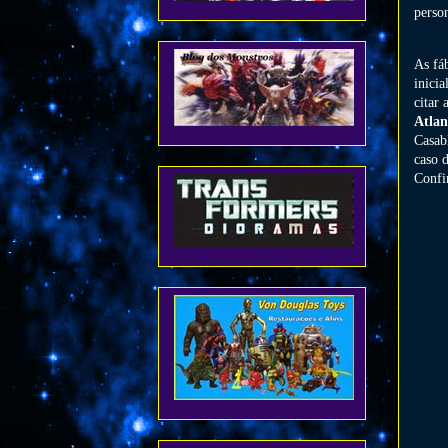
perso
As fáb
inici
citar 
Atlan
Casab
caso 
Confi