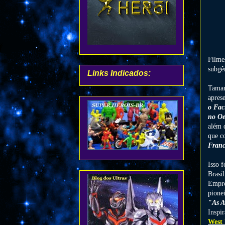
Filme
subgê
Links Indicados:
Taman
apres
o Fac
no Oe
além 
que c
Franc
Isso 
Brasil
Empr
pione
"As A
Inspir
West 