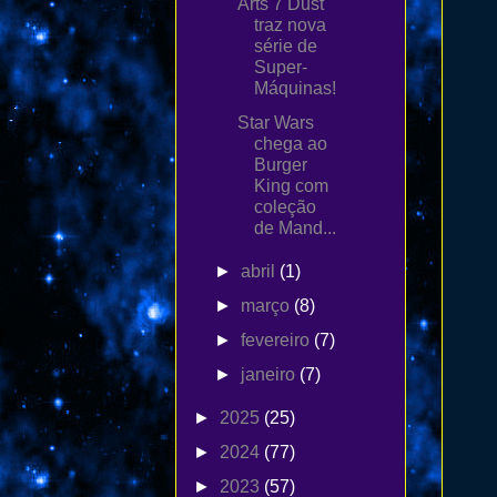
Arts 7 Dust
traz nova
série de
Super-
Máquinas!
Star Wars
chega ao
Burger
King com
coleção
de Mand...
►
abril
(1)
►
março
(8)
►
fevereiro
(7)
►
janeiro
(7)
►
2025
(25)
►
2024
(77)
►
2023
(57)