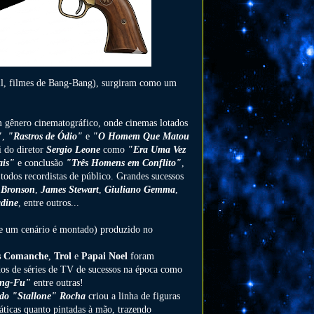
sil, filmes de Bang-Bang), surgiram como um
m gênero cinematográfico, onde cinemas lotados
"
,
"Rastros de Ódio"
e
"O Homem Que Matou
i do diretor
Sergio Leone
como
"Era Uma Vez
ais"
e conclusão
"Três Homens em Conflito"
,
 todos recordistas de público. Grandes sucessos
 Bronson
,
James Stewart
,
Giuliano Gemma
,
adine
, entre outros...
nde um cenário é montado) produzido no
s Comanche
,
Trol
e
Papai Noel
foram
dos de séries de TV de sucessos na época como
ng-Fu"
entre outras!
do "Stallone" Rocha
criou a linha de figuras
áticas quanto pintadas à mão, trazendo