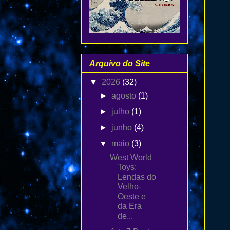
Arquivo do Site
▼
2026
(32)
►
agosto
(1)
►
julho
(1)
►
junho
(4)
▼
maio
(3)
West World
Toys:
Lendas do
Velho-
Oeste e
da Era
de...