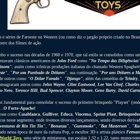
s e séries de Faroeste ou Western (ou como diz o jargão próprio criado no Bra
nero dos filmes de ação.
ho o sucesso nas décadas de 1960 e 1970, que tal estilo se consolidou como u
entavam clássicos americanos de
John Ford
como
"No Tempo das Diligências
ínora"
; assim como icônicas produções italianas do chamado Western Spaghett
ste"
,
"Por um Punhado de Dólares"
, sua continuação
"Por uns Dólares a M
de outros como
"O Dólar Furado"
,
"Django"
, além das comédias de
Trinity
,
onsagraram astros como
John Wayne
,
Clint Eastwood
,
Lee Van Cleef
,
Charles
o Nero
,
Terence Hill
,
Bud Spencer
,
Clayton Moore
,
Gene Barry
,
David Carr
foi fundamental para consolidar o sucesso do primeiro brinquedo "Playset" (o
...
O Forte-Apache!
esas como
Casablanca
,
Gulliver
,
Educa
,
Viocema
,
Sprint Plast
,
Brinquedo
iras nesse segmento, onde tivemos diversos lançamentos, sendo diversos deriva
venturas de Rin Tin Tin"
,
"Bonanza"
,
"Gunsmoke"
,
"Bat Masterson"
,
"Ku
ado nessa época de ouro da cultura Pop, o escultor 3D e artista plástico
Fernan
World Toys
, uma série de miniaturas, nas escalas 1:32 e 1:22, tanto monocrom