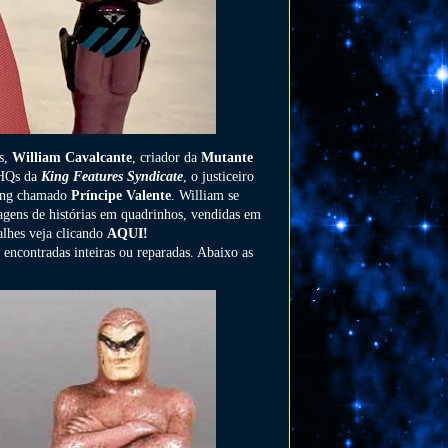
as,
William Cavalcante
, criador da
Mutante
s HQs da
King Features Syndicate
, o justiceiro
king chamado
Príncipe Valente
. William se
agens de histórias em quadrinhos, vendidas em
alhes veja clicando
AQUI!
 encontradas inteiras ou reparadas. Abaixo as