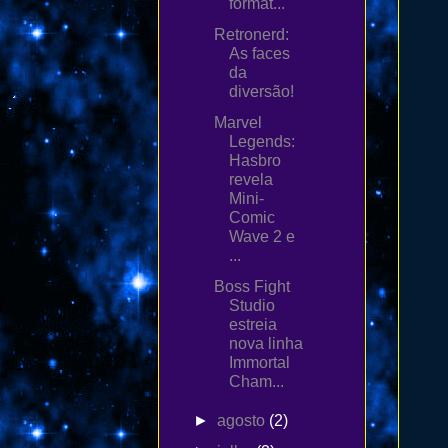
format...
Retronerd:
As faces
da
diversão!
Marvel
Legends:
Hasbro
revela
Mini-
Comic
Wave 2 e
...
Boss Fight
Studio
estreia
nova linha
Immortal
Cham...
►
agosto
(2)