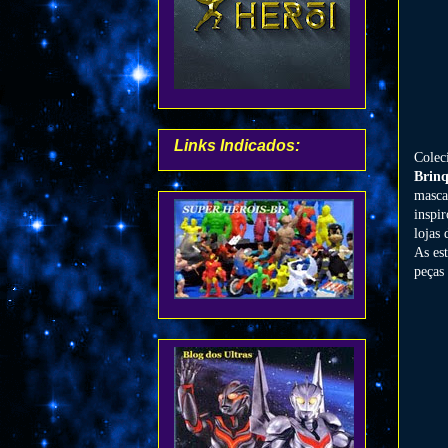
Links Indicados:
Colec
Brin
masc
inspir
lojas
As es
peças