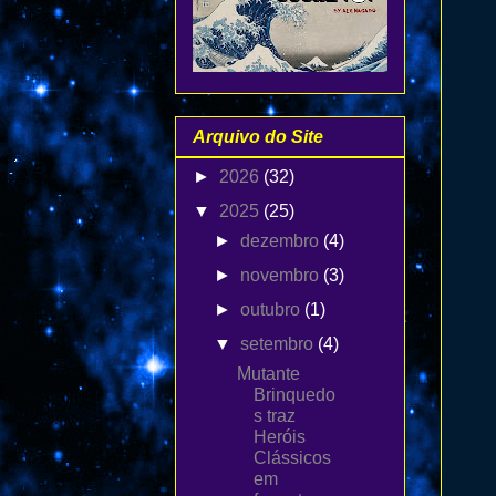
Arquivo do Site
►
2026
(32)
▼
2025
(25)
►
dezembro
(4)
►
novembro
(3)
►
outubro
(1)
▼
setembro
(4)
Mutante
Brinquedo
s traz
Heróis
Clássicos
em