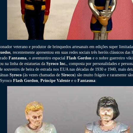
ionador veterano e produtor de brinquedos artesanais em edições super limitad
quedos
, recentemente apresentou em suas redes sociais três heróis clássicos da
arado
Fantasma
, o aventureiro espacial
Flash Gordon
e o nobre guerreiro vi
ou na linha de estatuetas da
Syroco Inc.
, composta por personalidades e person
 de souvenirs de beira de estrada nos EUA nas décadas de 1930 e 1940, mais det
tátuas
Syroco
(às vezes chamadas de
Sirocco
) são muito frágeis e raramente são
 Syroco
Flash Gordon
,
Príncipe Valente
e o
Fantasma
: