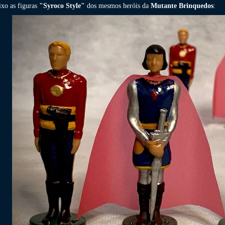
ixo as figuras
"Syroco Style"
dos mesmos heróis da
Mutante Brinquedos
: