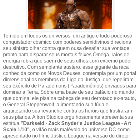
Temido em todos os universos, um antigo e todo-poderoso
conquistador cósmico com poderes semidivinos direciona
seu sinistro olhar contra quem ousa desafiar sua vontade,
pronto para disparar seus mortais feixes Ômega, raios de
energia rubra que saem de seus olhos com extremo poder
destrutivo. Com semblante austero, esse gigante da raça
conhecida como os Novos Deuses, contempla por um portal
dimensional os membros da Liga da Justiça, que repeliram
seu exército de Parademons (Parademônios) enviados para
dominar a Terra. Sobre uma base de seu palácio no mundo
que domina, ele pisa na cabeça de seu derrotado ex-arauto,
o General Steppenwolf, alimentando sua fúria e
arquitetando sua revanche contra os heróis que frustraram
seus planos. A Iron Studios orgulhosamente apresenta sua
estátua
"Darkseid - Zack Snyder's Justice League - Art
Scale 1/10"
, o vilão mais malévolo do universo DC como
apresentado no filme Justice League na versão do diretor