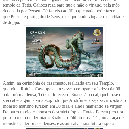
templo de Tétis, Calibos reza para que a mãe o vingue, pela mão
decepada por Perseu. Tétis avisa ao filho que nada pode fazer, já
que Perseu é protegido de Zeus, mas que pode vingar-se da cidade
de Joppa.
Assim, na cerimônia de casamento, realizada em seu Templo,
quando a Rainha Cassiopeia atreve-se a comparar a beleza da filha
à da própria deusa, Tétis enfurece-se. Sua estátua cai, quebra-se e
sua cabeça ganha vida exigindo que Andrômeda seja sacrificada a o
monstro marinho Kraken em 30 dias, e ainda mantendo-se virgem.
De outro modo, o monstro destruiria Joppa. Então, Perseu procura
por um meio de derrotar o Kraken, o último dos Titãs, uma raça de
monstros anterior aos deuses, e assim salvar sua futura esposa.