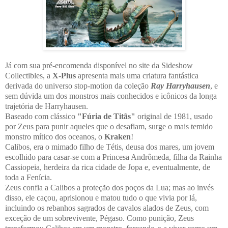
Já com sua pré-encomenda disponível no site da Sideshow
Collectibles, a
X-Plus
apresenta mais uma criatura fantástica
derivada do universo stop-motion da coleção
Ray Harryhausen
, e
sem dúvida um dos monstros mais conhecidos e icônicos da longa
trajetória de Harryhausen.
Baseado com clássico
"Fúria de Titãs"
original de 1981, usado
por Zeus para punir aqueles que o desafiam, surge o mais temido
monstro mítico dos oceanos, o
Kraken
!
Calibos, era o mimado filho de Tétis, deusa dos mares, um jovem
escolhido para casar-se com a Princesa Andrômeda, filha da Rainha
Cassiopeia, herdeira da rica cidade de Jopa e, eventualmente, de
toda a Fenícia.
Zeus confia a Calibos a proteção dos poços da Lua; mas ao invés
disso, ele caçou, aprisionou e matou tudo o que vivia por lá,
incluindo os rebanhos sagrados de cavalos alados de Zeus, com
exceção de um sobrevivente, Pégaso. Como punição, Zeus