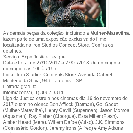
As demais peças da coleção, incluindo a
Mulher-Maravilha
,
fazem parte de uma exposição exclusiva do filme,
localizada na Iron Studios Concept Store. Confira os
detalhes:
Serviço: Expo Justice League
Data e hora: de 27/10/2017 a 27/01/2018, de domingo a
domingo, das 10h às 19h.
Local: Iron Studios Concepts Store: Avenida Gabriel
Monteiro da Silva, 946 – Jardins – SP.
Entrada gratuita
Informações: (11) 3062-3314
Liga da Justiça estreia nos cinemas dia 16 de novembro de
2017 e tem no elenco Ben Affleck (Batman), Gal Gadot
(Mulher-Maravilha), Henry Cavill (Superman), Jason Momoa
(Aquaman), Ray Fisher (Ciborgue), Ezra Miller (Flash),
Amber Heard (Mera), Willem Dafoe (Vulko), J.K. Simmons
(Comissário Gordon), Jeremy Irons (Alfred) e Amy Adams