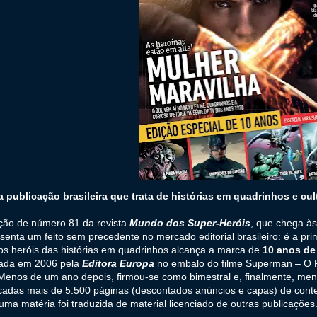
a publicação brasileira que trata de histórias em quadrinhos e cul
ção de número 81 da revista
Mundo dos Super-Heróis
, que chega às
senta um feito sem precedente no mercado editorial brasileiro: é a p
os heróis das histórias em quadrinhos alcança a marca de
10 anos de
ada em 2006 pela
Editora Europa
no embalo do filme Superman – O Re
 Menos de um ano depois, firmou-se como bimestral e, finalmente, me
cadas mais de 5.500 páginas (descontados anúncios e capas) de conteúd
ma matéria foi traduzida de material licenciado de outras publicações