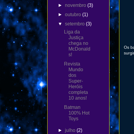
►
novembro
(3)
►
outubro
(1)
▼
setembro
(3)
Liga da
Justiça
chega no
Os ba
McDonald
surgi
s!
Revista
Mundo
dos
Super-
Heróis
completa
10 anos!
Batman
100% Hot
Toys
►
julho
(2)