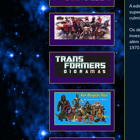
A edi
supe
culm
Os de
inves
além 
1970