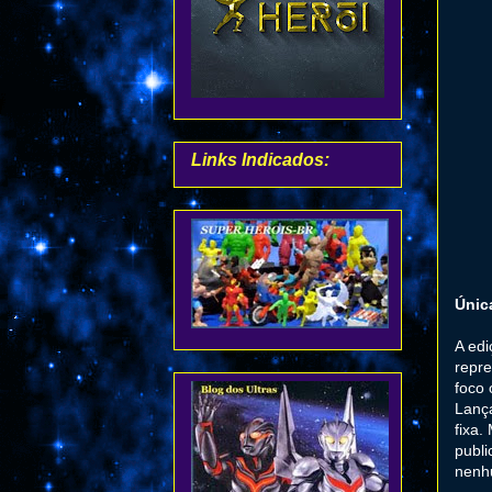
Links Indicados:
Únic
A edi
repre
foco 
Lanç
fixa.
publi
nenhu