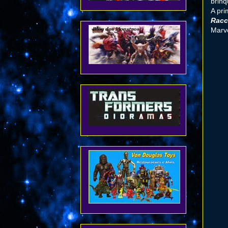
brinq
A pri
Rac
Marve