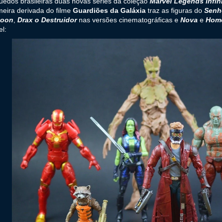
uedos brasileiras duas novas séries da coleção
Marvel Legends Infini
meira derivada do filme
Guardiões da Galáxia
traz as figuras do
Senh
coon
,
Drax o Destruidor
nas versões cinematográficas e
Nova
e
Home
l: