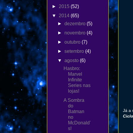
►
2015
(52)
▼
2014
(65)
►
dezembro
(5)
►
novembro
(4)
►
outubro
(7)
►
setembro
(4)
▼
agosto
(6)
Hasbro:
Marvel
Infinite
Series nas
lojas!
A Sombra
do
Já a
Batman
Cicl
no
McDonald'
s!