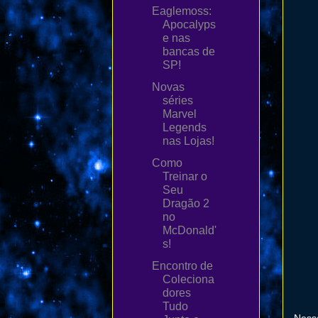
Eaglemoss:
Apocalyps
e nas
bancas de
SP!
Novas
séries
Marvel
Legends
nas Lojas!
Como
Treinar o
Seu
Dragão 2
no
McDonald'
s!
Encontro de
Coleciona
dores
Tudo
Nessa