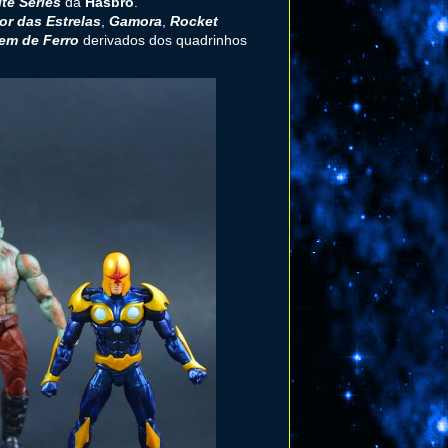
te Series
da
Hasbro
.
or das Estrelas
,
Gamora
,
Rocket
m de Ferro
derivados dos quadrinhos