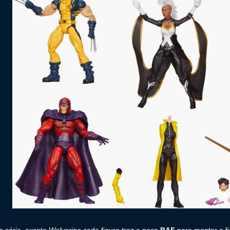
 série, exceto
Wolverine
cada figura traz a peça
BAF
para montar a f