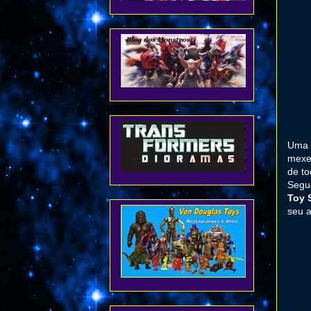
Uma 
mexer
de to
Segu
Toy 
seu 