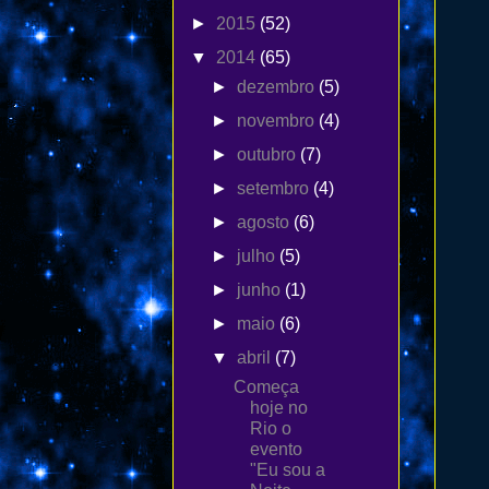
►
2015
(52)
▼
2014
(65)
►
dezembro
(5)
►
novembro
(4)
►
outubro
(7)
►
setembro
(4)
►
agosto
(6)
►
julho
(5)
►
junho
(1)
►
maio
(6)
▼
abril
(7)
Começa
hoje no
Rio o
evento
"Eu sou a