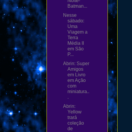
Noite-
Batman...
Nesse
sábado:
Uma
Viagem a
Terra
Média II
em São
P...
Abrin: Super
Amigos
em Livro
em Ação
com
miniatura..
.
Abrin:
Yellow
trará
coleção
de