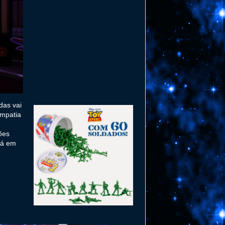
das vai
impatia
ões
rá em