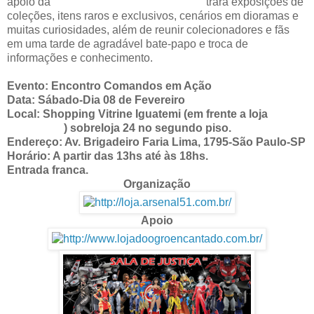
apoio da
Taverna do Ogro Encantado
trará exposições de
coleções, itens raros e exclusivos, cenários em dioramas e
muitas curiosidades, além de reunir colecionadores e fãs
em uma tarde de agradável bate-papo e troca de
informações e conhecimento.
Evento: Encontro Comandos em Ação
Data: Sábado-Dia 08 de Fevereiro
Local: Shopping Vitrine Iguatemi (em frente a loja
Arsenal 51
) sobreloja 24 no segundo piso.
Endereço: Av. Brigadeiro Faria Lima, 1795-São Paulo-SP
Horário: A partir das 13hs até às 18hs.
Entrada franca.
Organização
Apoio