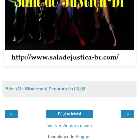
Eder (Mr. Blisterman) Pegoraro
às
06:09
‹
›
Página inicial
Ver versão para a web
Tecnologia do
Blogger
.