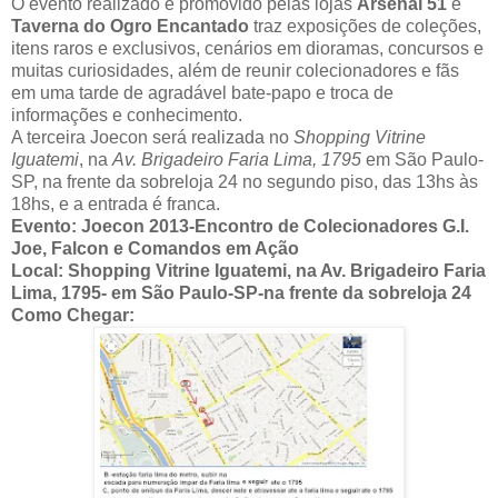
O evento realizado e promovido pelas lojas
Arsenal 51
e
Taverna do Ogro Encantado
traz exposições de coleções,
itens raros e exclusivos, cenários em dioramas, concursos e
muitas curiosidades, além de reunir colecionadores e fãs
em uma tarde de agradável bate-papo e troca de
informações e conhecimento.
A terceira Joecon será realizada no
Shopping Vitrine
Iguatemi
, na
Av. Brigadeiro Faria Lima, 1795
em São Paulo-
SP, na frente da sobreloja 24 no segundo piso, das 13hs às
18hs, e a entrada é franca.
Evento: Joecon 2013-Encontro de Colecionadores G.I.
Joe, Falcon e Comandos em Ação
Local: Shopping Vitrine Iguatemi, na Av. Brigadeiro Faria
Lima, 1795-
em São Paulo-SP-
na frente da sobreloja 24
Como Chegar: