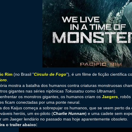
fic Rim
(no Brasil "
Círculo de Fogo
"), é um filme de ficção científica 
Toro
.
tória mostra a batalha dos humanos contra criaturas monstruosas ch
ros gigantes nas séries nipônicas
Tokusatsu
como
Ultraman
).
enfrentar os monstros gigantes, os humanos criam os
Jaegers
, robôs
es ficam conectadas por uma ponte neural.
ia dos Kaijus começa a sobrepujar os humanos, que se veem perto da d
váveis heróis, um ex-piloto (
Charlie Hunnam
) e uma cadete sem expe
ar um Jaeger lendário no passado mas hoje aparentemente obsoleto.
ra o trailer abaixo: