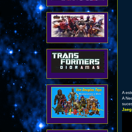
A est
A Nec
suces
Jaeg