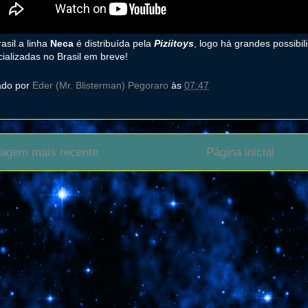
asil a linha
Neca
é distribuída pela
Piziitoys
, logo há grandes possibi
ializadas no Brasil em breve!
ado por
Eder (Mr. Blisterman) Pegoraro
às
07:47
agem mais recente
Página inicial