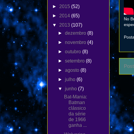
►
2015
(52)
►
2014
(65)
No Br
espec
▼
2013
(107)
►
dezembro
(8)
Post
►
novembro
(4)
►
outubro
(8)
►
setembro
(8)
Post
►
agosto
(8)
►
julho
(6)
▼
junho
(7)
Bat-Mania:
Batman
clássico
da série
de 1966
ganha ...