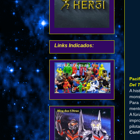
Links Indicados:
Paci
Del 
A his
monst
Para 
ment
A fúr
impro
pilot
Confi