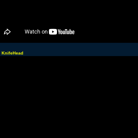
u KnifeHead