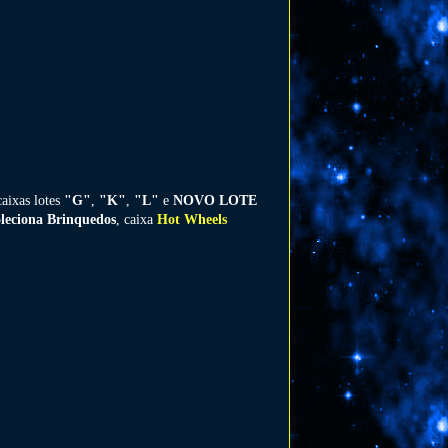
caixas lotes
"G"
,
"K"
,
"L"
e
NOVO LOTE
leciona Brinquedos
, caixa
Hot Wheels