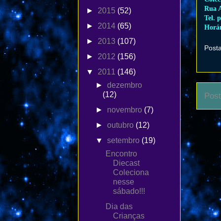
Rua A
►
2015
(52)
Tel. 
►
2014
(65)
Horár
►
2013
(107)
Post
►
2012
(156)
▼
2011
(146)
►
dezembro
(12)
Post
►
novembro
(7)
►
outubro
(12)
▼
setembro
(19)
Encontro
Diecast
Coleciona
nesse
sábado!!!
Dia das
Crianças