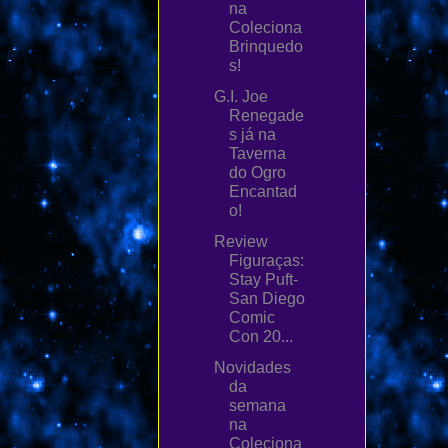
na
Coleciona
Brinquedo
s!
G.I. Joe
Renegade
s já na
Taverna
do Ogro
Encantad
o!
Review
Figuraças:
Stay Puft-
San Diego
Comic
Con 20...
Novidades
da
semana
na
Coleciona