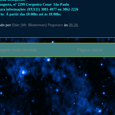
ugusta, nº 2299 Cerqueira Cesar- São Paulo
para informações: (0XX11) 3081-4977 ou 3062-2226
io: À partir das 10:00hs até às 18:00hs.
ado por
Eder (Mr. Blisterman) Pegoraro
às
05:26
agem mais recente
Página inicial