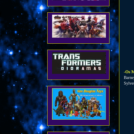
-Os M
Barne
Sylve