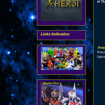
of Th
Links Indicados:
-Prin
Prínc
figur