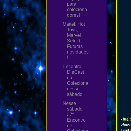
para
coleciona
dores!
Mattel, Hot
Toys,
Marvel
Select:
Futuras
novidades
!
Encontro
DieCast
na
Coleciona
nesse
sábado!
Nesse
sábado:
37º
-Ingl
Encontro
Hans
de
Brad 