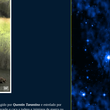
rigido por
Quentin Tarantino
e estrelado por
vasão e caça a judeus e inimigos de guerra na