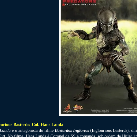
ourious Basterds: Col. Hans Landa
 Landa
é o antagonista do filme
Bastardos Inglórios
(Inglourious Basterds), di
Pitt. No filme, Hans Landa é Coronel da SS e comanda, sob ordem de Hitler, in