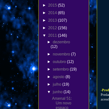
►
2015
(52)
►
2014
(65)
►
2013
(107)
►
2012
(156)
▼
2011
(146)
►
dezembro
(12)
►
novembro
(7)
►
outubro
(12)
►
setembro
(19)
►
agosto
(8)
►
julho
(19)
-Pred
▼
junho
(14)
Preda
Arsenal 51:
acess
Um novo
espaço