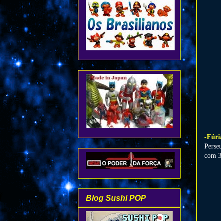
-Fúri
Perse
com 3
Blog Sushi POP