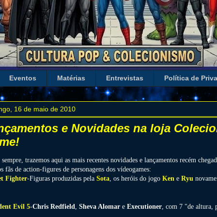
Eventos
Matérias
Entrevistas
Política de Priv
ngo, 16 de maio de 2010
nçamentos e Novidades na loja Colecio
me!
sempre, trazemos aqui as mais recentes novidades e lançamentos recém chegad
os fãs de action-figures de personagens dos vídeogames:
et Fighter
-Figuras produzidas pela
Sota
, os heróis do jogo
Ken
e
Ryu
novamen
dent Evil 5
-
Chris Redfield
,
Sheva Alomar
e
Executioner
, com 7 "de altura,