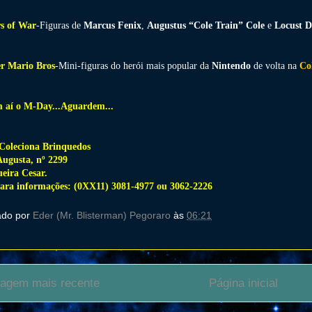
s of War
-Figuras de
Marcus Fenix
,
Augustus “Cole Train” Cole
e
Locust D
r Mario Bros
-Mini-figuras do herói mais popular da
Nintendo
de volta na
Co
 aí o M-Day...Aguardem...
Coleciona Brinquedos
ugusta, nº 2299
eira Cesar.
para informações: (0XX11) 3081-4977 ou 3062-2226
ado por
Eder (Mr. Blisterman) Pegoraro
às
06:21
agem mais recente
Página inicial