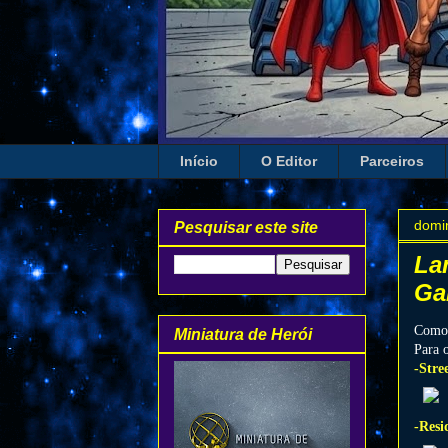
Início
O Editor
Parceiros
domi
Pesquisar este site
La
Ga
Como 
Miniatura de Herói
Para 
-Stre
-Resi