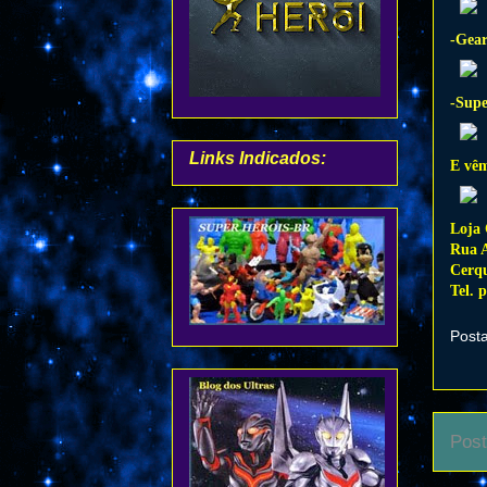
-Gear
-Supe
Links Indicados:
E vêm
Loja 
Rua A
Cerqu
Tel. 
Post
Post