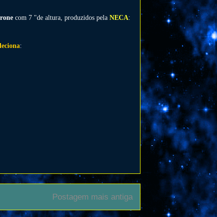
rone
com 7 "de altura, produzidos pela
NECA
:
leciona
:
Postagem mais antiga