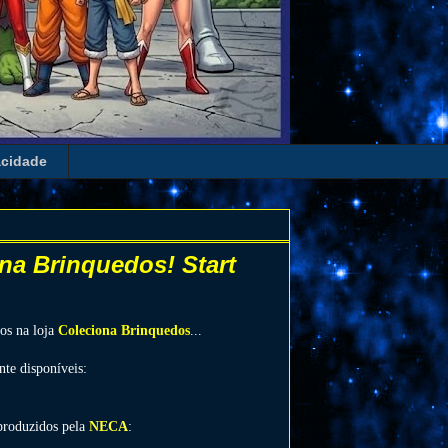
acidade
na Brinquedos! Start
os na loja
Coleciona Brinquedos
...
te disponíveis:
 produzidos pela
NECA
: